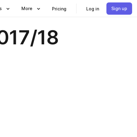
s
More
Sign up
Pricing
Log in
2017/18