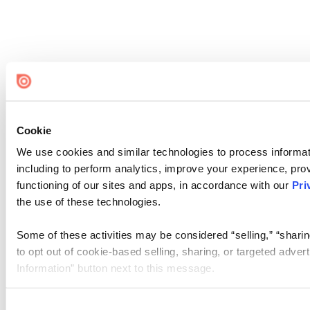
Cookie
We use cookies and similar technologies to process informat
including to perform analytics, improve your experience, prov
functioning of our sites and apps, in accordance with our
Pri
the use of these technologies.
Some of these activities may be considered “selling,” “sharin
to opt out of cookie-based selling, sharing, or targeted adver
Information” button next to this message.
Please note that your opt-out preference is stored at the br