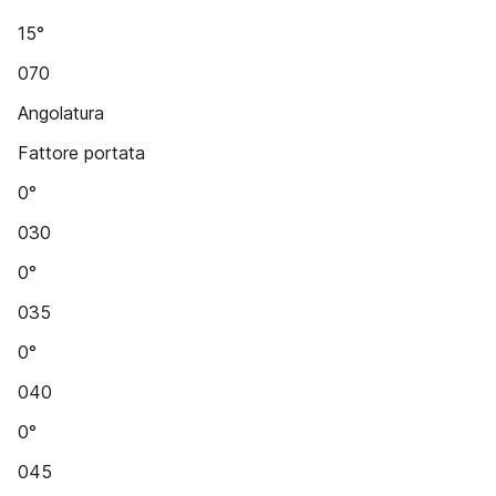
15°
070
Angolatura
Fattore portata
0°
030
0°
035
0°
040
0°
045