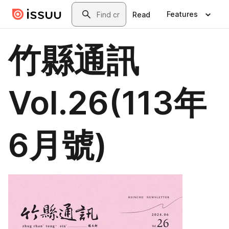
Skip to main content
Search
Features
Read
竹縣通訊
Vol.26(113年
6月號)