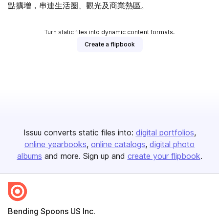
點擴增，串連生活圈、觀光及商業熱區。
Turn static files into dynamic content formats.
Create a flipbook
Issuu converts static files into:
digital portfolios
online yearbooks
online catalogs
digital photo
albums
and more. Sign up and
create your flipbook
.
Bending Spoons US Inc.