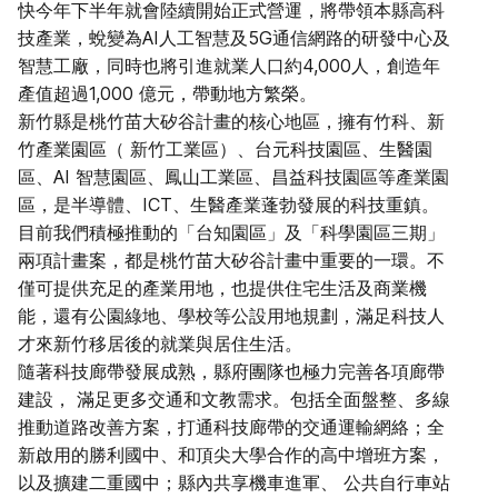
快今年下半年就會陸續開始正式營運，將帶領本縣高科
技產業，蛻變為AI人工智慧及5G通信網路的研發中心及
智慧工廠，同時也將引進就業人口約4,000人，創造年
產值超過1,000 億元，帶動地方繁榮。
新竹縣是桃竹苗大矽谷計畫的核心地區，擁有竹科、新
竹產業園區（ 新竹工業區）、台元科技園區、生醫園
區、AI 智慧園區、鳳山工業區、昌益科技園區等產業園
區，是半導體、ICT、生醫產業蓬勃發展的科技重鎮。
目前我們積極推動的「台知園區」及「科學園區三期」
兩項計畫案，都是桃竹苗大矽谷計畫中重要的一環。不
僅可提供充足的產業用地，也提供住宅生活及商業機
能，還有公園綠地、學校等公設用地規劃，滿足科技人
才來新竹移居後的就業與居住生活。
隨著科技廊帶發展成熟，縣府團隊也極力完善各項廊帶
建設， 滿足更多交通和文教需求。包括全面盤整、多線
推動道路改善方案，打通科技廊帶的交通運輸網絡；全
新啟用的勝利國中、和頂尖大學合作的高中增班方案，
以及擴建二重國中；縣內共享機車進軍、 公共自行車站