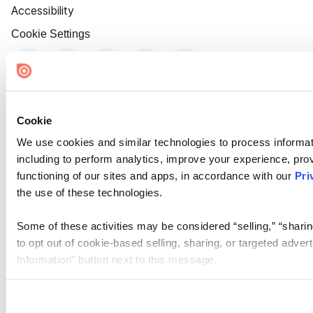
Accessibility
Cookie Settings
Cookie
We use cookies and similar technologies to process informat
including to perform analytics, improve your experience, prov
functioning of our sites and apps, in accordance with our
Pri
the use of these technologies.
Some of these activities may be considered “selling,” “sharin
to opt out of cookie-based selling, sharing, or targeted adver
Information” button next to this message.
Please note that your opt-out preference is stored at the br
site you visit. If you access our sites from a different device