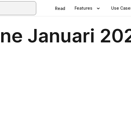
Features
Use Case
Read
ne Januari 20