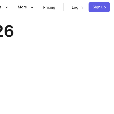
s
More
Sign up
Pricing
Log in
26