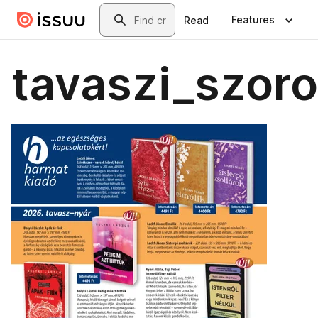
Skip to main content
Search
Features
Read
tavaszi_szor