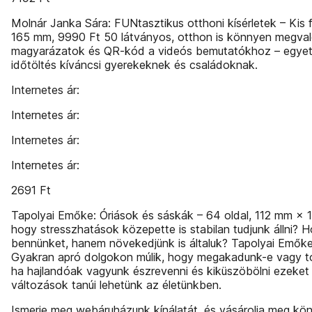
Molnár Janka Sára: FUNtasztikus otthoni kísérletek – Kis 
165 mm, 9990 Ft 50 látványos, otthon is könnyen megvalósí
magyarázatok és QR-kód a videós bemutatókhoz – egyetle
időtöltés kíváncsi gyerekeknek és családoknak.
Internetes ár:
Internetes ár:
Internetes ár:
Internetes ár:
2691 Ft
Tapolyai Emőke: Óriások és sáskák – 64 oldal, 112 mm × 
hogy stressz­hatások közepette is stabilan tudjunk állni? 
bennünket, hanem növekedjünk is általuk? Tapolyai Emőke
Gyakran apró dolgokon múlik, hogy megakadunk-e vagy to
ha hajlandóak vagyunk észrevenni és kiküszöbölni ezeket
változások tanúi lehetünk az életünkben.
Ismerje meg webáruházunk kínálatát, és vásárolja meg k