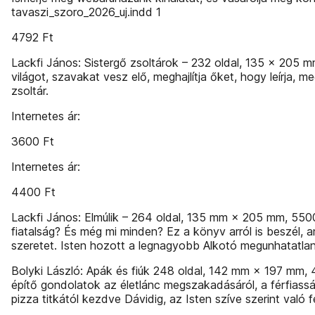
tavaszi_szoro_2026_uj.indd 1
4792 Ft
Lackfi János: Sistergő zsoltárok – 232 oldal, 135 × 205 m
világot, szavakat vesz elő, meghajlítja őket, hogy leírja,
zsoltár.
Internetes ár:
3600 Ft
Internetes ár:
4400 Ft
Lackfi János: Elmúlik – 264 oldal, 135 mm × 205 mm, 5500
fiatalság? És még mi minden? Ez a könyv arról is beszél, am
szeretet. Isten hozott a legnagyobb Alkotó megunhatatl
Bolyki László: Apák és fiúk 248 oldal, 142 mm × 197 mm,
építő gondolatok az életlánc megszakadásáról, a férfiassá
pizza titkától kezdve Dávidig, az Isten szíve szerint való fé