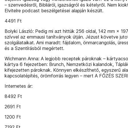
– szenvedésről, Bibliáról, igazságról és kételyről. Nem ki
Elvitelre podcast beszélgetései alapján készült.
4491 Ft
Bolyki László: Pedig mi azt hittük 256 oldal, 142 mm × 1
szívvel az emmausi tanítványok útján. Jézust követve jut
szolgálataikat. Ami maradt: fájdalom, önmarcangolás, üress
és a Szentírásból megértett.
Wichmann Anna: A legjobb receptek pároknak – kártyacso
kártya 6 fejezetben: Brunch, Nemzetközi kalandok, Táplál
kifejezetten pároknak. Könnyen elkészíthető, egyszerű al
kapcsolatépítés, örömforrás legyen – mert A FŐZÉS SZE
Internetes ár:
8492 Ft
2691 Ft
1200 Ft
7192 Ft