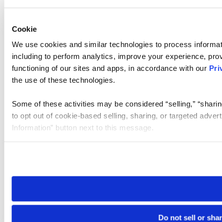
Cookie
We use cookies and similar technologies to process informat
including to perform analytics, improve your experience, prov
functioning of our sites and apps, in accordance with our
Pri
the use of these technologies.
Some of these activities may be considered “selling,” “sharin
to opt out of cookie-based selling, sharing, or targeted adver
Information” button next to this message.
Please note that your opt-out preference is stored at the br
site you visit. If you access our sites from a different device
need to be set again.
Do not sell or sha