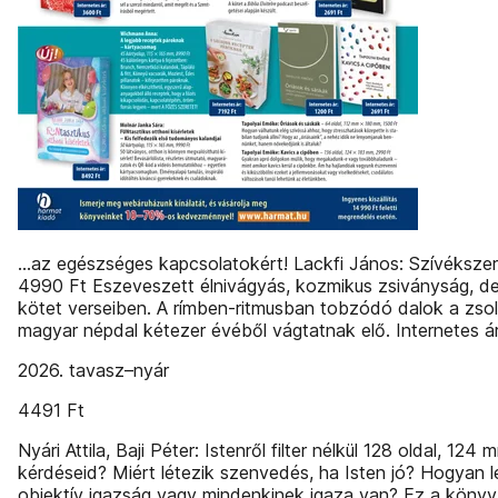
…az egészséges kapcsolatokért! Lackfi János: Szívékszer
4990 Ft Eszeveszett élnivágyás, kozmikus zsiványság, de 
kötet verseiben. A rímben-ritmusban tobzódó dalok a zso
magyar népdal kétezer évéből vágtatnak elő. Internetes ár
2026. tavasz–nyár
4491 Ft
Nyári Attila, Baji Péter: Istenről filter nélkül 128 oldal, 
kérdéseid? Miért létezik szenvedés, ha Isten jó? Hogyan le
objektív igazság vagy mindenkinek igaza van? Ez a könyv