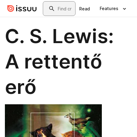
Skip to main content
Search
Features
Read
C. S. Lewis:
A rettentő
erő