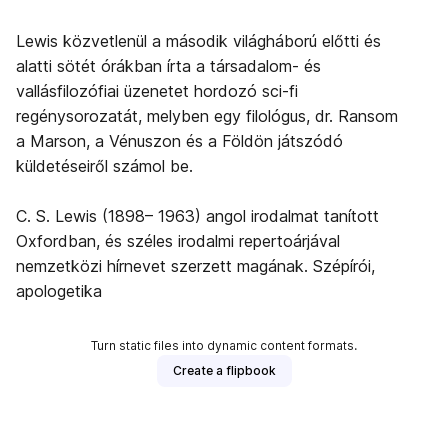
Lewis közvetlenül a második világháború előtti és
alatti sötét órákban írta a társadalom- és
vallásfilozófiai üzenetet hordozó sci-fi
regénysorozatát, melyben egy filológus, dr. Ransom
a Marson, a Vénuszon és a Földön játszódó
küldetéseiről számol be.
C. S. Lewis (1898– 1963) angol irodalmat tanított
Oxfordban, és széles irodalmi repertoárjával
nemzetközi hírnevet szerzett magának. Szépírói,
apologetika
Turn static files into dynamic content formats.
Create a flipbook