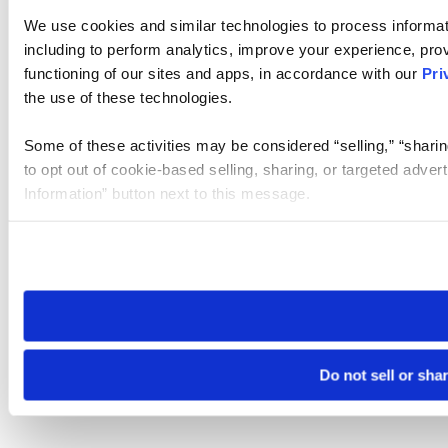
We use cookies and similar technologies to process informat
including to perform analytics, improve your experience, prov
functioning of our sites and apps, in accordance with our
Pri
the use of these technologies.
Some of these activities may be considered “selling,” “sharin
to opt out of cookie-based selling, sharing, or targeted adver
Information” button next to this message.
Please note that your opt-out preference is stored at the br
site you visit. If you access our sites from a different device
need to be set again.
Do not sell or sha