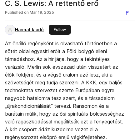
C. S. Lewis: A rettentő erő
Published on
Mar 19, 2025
Harmat kiadó
this publisher
Follow
Az önálló regényként is olvasható történetben a
sötét oldal egyesíti erőit a Föld bolygó elleni
támadáshoz. Az a hír járja, hogy a tekintélyes
varázsló, Merlin sok évszázad után visszatért az
élők földjére, és a végső uralom azé lesz, aki a
szövetségét meg tudja szerezni. A KKK, egy baljós
technokrata szervezet szerte Európában egyre
nagyobb hatalomra tesz szert, és a társadalom
„újrakondicionálását” tervezi. Ransomon és a
barátain múlik, hogy az ősi spirituális bölcsességhez
való ragaszkodással megállítsák ezt a fenyegetést.
A két csoport ádáz küzdelme vezet el a
regénysorozat elsöprő erejű végkifejletéhez.