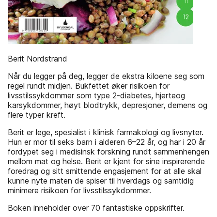
Berit Nordstrand
Når du legger på deg, legger de ekstra kiloene seg som
regel rundt midjen. Bukfettet øker risikoen for
livsstilssykdommer som type 2-diabetes, hjerteog
karsykdommer, høyt blodtrykk, depresjoner, demens og
flere typer kreft.
Berit er lege, spesialist i klinisk farmakologi og livsnyter.
Hun er mor til seks barn i alderen 6–22 år, og har i 20 år
fordypet seg i medisinsk forskning rundt sammenhengen
mellom mat og helse. Berit er kjent for sine inspirerende
foredrag og sitt smittende engasjement for at alle skal
kunne nyte maten de spiser til hverdags og samtidig
minimere risikoen for livsstilssykdommer.
Boken inneholder over 70 fantastiske oppskrifter.