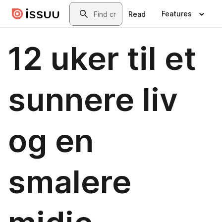
Skip to main content
Search
Features
Read
12 uker til et
sunnere liv
og en
smalere