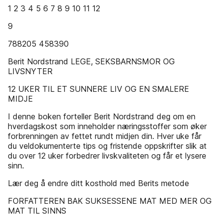
1 2 3 4 5 6 7 8 9 10 11 12
9
788205 458390
Berit Nordstrand LEGE, SEKSBARNSMOR OG
LIVSNYTER
12 UKER TIL ET SUNNERE LIV OG EN SMALERE
MIDJE
I denne boken forteller Berit Nordstrand deg om en
hverdagskost som inneholder næringsstoffer som øker
forbrenningen av fettet rundt midjen din. Hver uke får
du veldokumenterte tips og fristende oppskrifter slik at
du over 12 uker forbedrer livskvaliteten og får et lysere
sinn.
Lær deg å endre ditt kosthold med Berits metode
FORFATTEREN BAK SUKSESSENE MAT MED MER OG
MAT TIL SINNS