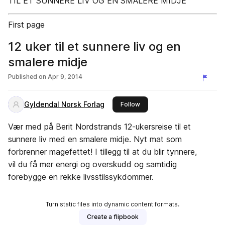
TIL ET SUNNERE LIV OG EN SMALERE MIDJE
First page
12 uker til et sunnere liv og en
smalere midje
Published on
Apr 9, 2014
Gyldendal Norsk Forlag
this publisher
Follow
Vær med på Berit Nordstrands 12-ukersreise til et
sunnere liv med en smalere midje. Nyt mat som
forbrenner magefettet! I tillegg til at du blir tynnere,
vil du få mer energi og overskudd og samtidig
forebygge en rekke livsstilssykdommer.
Turn static files into dynamic content formats.
Create a flipbook