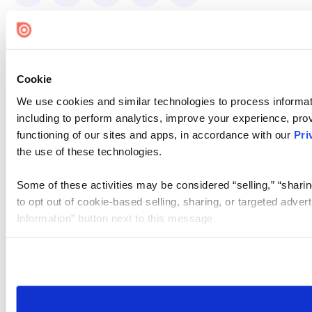
Cookie
We use cookies and similar technologies to process informat
including to perform analytics, improve your experience, prov
functioning of our sites and apps, in accordance with our
Pri
the use of these technologies.
Some of these activities may be considered “selling,” “sharin
to opt out of cookie-based selling, sharing, or targeted adver
Information” button next to this message.
Please note that your opt-out preference is stored at the br
site you visit. If you access our sites from a different device
need to be set again.