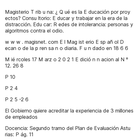
Magisterio T rib u na: ¿ Q ué es la E ducación por proy
ectos? Consu ltorio: E ducar y trabajar en la era de la
distracción. Edu car: R edes de intolerancia: personas y
algoritmos contra el odio.
w w w . magisnet. com E l Mag ist erio E sp añ ol D
ecan o de la p ren sa n o diaria. F u n dado en 18 6 6
M ié rcoles 17 M arz o 2 0 2 1 E dició n n acion al N º
12. 26 8
P 10
P 2 4
P 2 5 -2 6
El Gobierno quiere acreditar la experiencia de 3 millones
de empleados
Docencia: Segundo tramo del Plan de Evaluación Astu
rias: P ág. 11