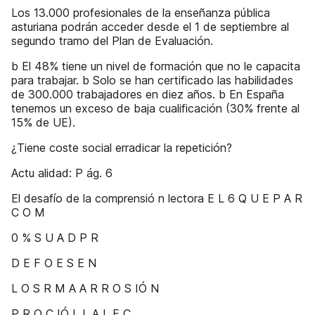
Los 13.000 profesionales de la enseñanza pública
asturiana podrán acceder desde el 1 de septiembre al
segundo tramo del Plan de Evaluación.
b El 48% tiene un nivel de formación que no le capacita
para trabajar. b Solo se han certificado las habilidades
de 300.000 trabajadores en diez años. b En España
tenemos un exceso de baja cualificación (30% frente al
15% de UE).
¿Tiene coste social erradicar la repetición?
Actu alidad: P ág. 6
El desafío de la comprensió n lectora E L 6 Q U E P A R
C O M
0 % S U A D P R
D E F O E S E N
L O S R M A A R R O S IÓ N
P R O C IÓ L L A L E C