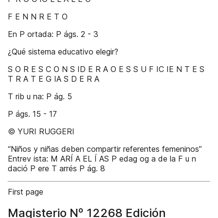
F E N N R E T O
En P ortada: P ágs. 2 - 3
¿Qué sistema educativo elegir?
S O R E S C O N S ID E R A O E S S U F IC IE N T E S
T R A T E G IA S D E R A
T rib u na: P ág. 5
P ágs. 15 - 17
© YURI RUGGERI
“Niños y niñas deben compartir referentes femeninos”
Entrev ista: M ARÍ A EL Í AS P edag og a de la F u n
dació P ere T arrés P ág. 8
First page
Magisterio Nº 12268 Edición