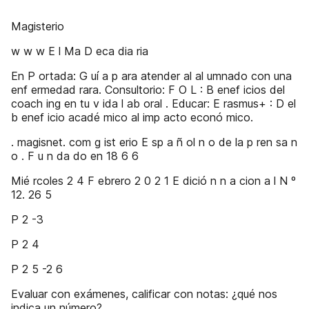
Magisterio
w w w E l Ma D eca dia ria
En P ortada: G uí a p ara atender al al umnado con una
enf ermedad rara. Consultorio: F O L : B enef icios del
coach ing en tu v ida l ab oral . Educar: E rasmus+ : D el
b enef icio acadé mico al imp acto econó mico.
. magisnet. com g ist erio E sp a ñ ol n o de la p ren sa n
o . F u n da do en 18 6 6
Mié rcoles 2 4 F ebrero 2 0 2 1 E dició n n a cion a l N º
12. 26 5
P 2 -3
P 2 4
P 2 5 -2 6
Evaluar con exámenes, calificar con notas: ¿qué nos
indica un número?