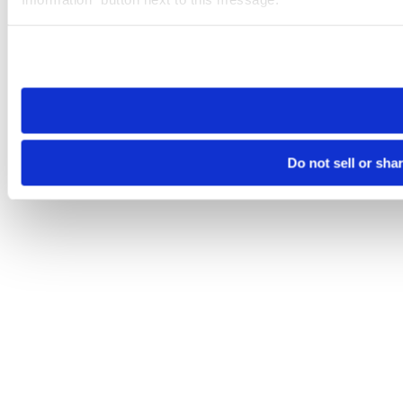
Please note that your opt-out preference is stored at the br
site you visit. If you access our sites from a different device
need to be set again.
Do not sell or sha