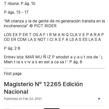
T ribuna: P ág. 10
P ágs. 15 - 17
“Mi crianza y la de gente de mi generación transita en la
incoherencia” © PICT RIDER
LOS EX P ER T OS A F I R M A N Q CLA V E P A R A P
OD ER COM LA S NOT I CI A S F A LS A S ES LA S A
P ág. 2 8
Entrev ista: MAR MU Ñ IZ P eriodist a y a u t ora de ‘ ¡
Mien t ra s v iv a s en est a ca sa ! ’ P ág. 8
First page
Magisterio Nº 12265 Edición
Nacional
Published on
Feb 22, 2021