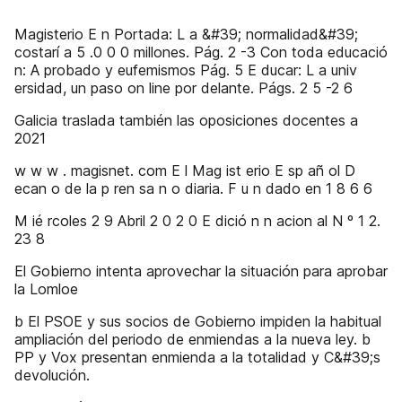
Magisterio E n Portada: L a &#39; normalidad&#39;
costarí a 5 .0 0 0 millones. Pág. 2 -3 Con toda educació
n: A probado y eufemismos Pág. 5 E ducar: L a univ
ersidad, un paso on line por delante. Págs. 2 5 -2 6
Galicia traslada también las oposiciones docentes a
2021
w w w . magisnet. com E l Mag ist erio E sp añ ol D
ecan o de la p ren sa n o diaria. F u n dado en 1 8 6 6
M ié rcoles 2 9 Abril 2 0 2 0 E dició n n acion al N º 1 2.
23 8
El Gobierno intenta aprovechar la situación para aprobar
la Lomloe
b El PSOE y sus socios de Gobierno impiden la habitual
ampliación del periodo de enmiendas a la nueva ley. b
PP y Vox presentan enmienda a la totalidad y C&#39;s
devolución.