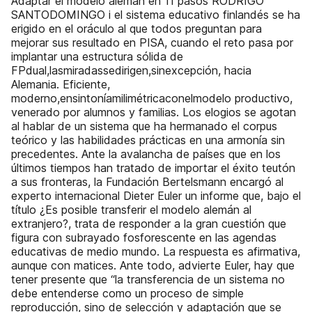
Adaptar el modelo alemán en 11 pasos RODRIGO
SANTODOMINGO i el sistema educativo finlandés se ha
erigido en el oráculo al que todos preguntan para
mejorar sus resultado en PISA, cuando el reto pasa por
implantar una estructura sólida de
FPdual,lasmiradassedirigen,sinexcepción, hacia
Alemania. Eficiente,
moderno,ensintoníamilimétricaconelmodelo productivo,
venerado por alumnos y familias. Los elogios se agotan
al hablar de un sistema que ha hermanado el corpus
teórico y las habilidades prácticas en una armonía sin
precedentes. Ante la avalancha de países que en los
últimos tiempos han tratado de importar el éxito teutón
a sus fronteras, la Fundación Bertelsmann encargó al
experto internacional Dieter Euler un informe que, bajo el
título ¿Es posible transferir el modelo alemán al
extranjero?, trata de responder a la gran cuestión que
figura con subrayado fosforescente en las agendas
educativas de medio mundo. La respuesta es afirmativa,
aunque con matices. Ante todo, advierte Euler, hay que
tener presente que “la transferencia de un sistema no
debe entenderse como un proceso de simple
reproducción, sino de selección y adaptación que se