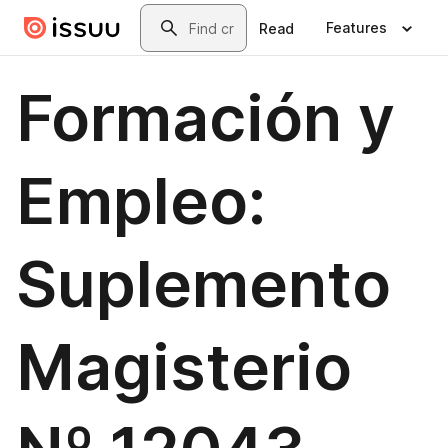
Skip to main content
Search
Features
Read
Formación y
Empleo:
Suplemento
Magisterio