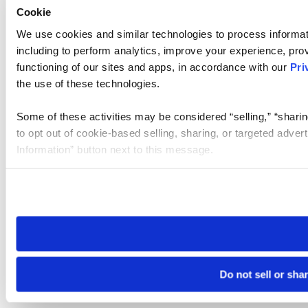
Cookie
We use cookies and similar technologies to process informat
including to perform analytics, improve your experience, prov
functioning of our sites and apps, in accordance with our
Pri
the use of these technologies.
Some of these activities may be considered “selling,” “sharin
to opt out of cookie-based selling, sharing, or targeted adver
Information” button next to this message.
Please note that your opt-out preference is stored at the br
site you visit. If you access our sites from a different device
need to be set again.
Do not sell or sha