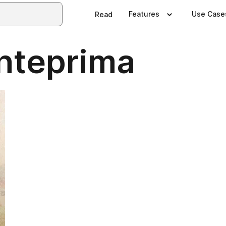
Features
Use Case
Read
anteprima