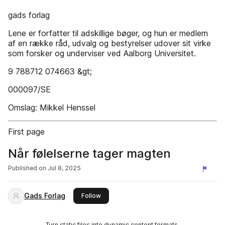
gads forlag
Lene er forfatter til adskillige bøger, og hun er medlem
af en række råd, udvalg og bestyrelser udover sit virke
som forsker og underviser ved Aalborg Universitet.
9 788712 074663 &gt;
000097/SE
Omslag: Mikkel Henssel
First page
Når følelserne tager magten
Published on
Jul 8, 2025
Gads Forlag
this publisher
Follow
Turn static files into dynamic content formats.