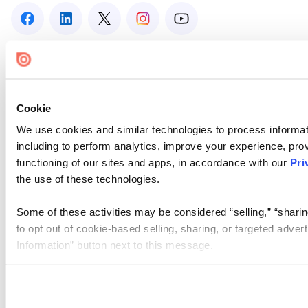
Cookie
We use cookies and similar technologies to process informat
including to perform analytics, improve your experience, prov
functioning of our sites and apps, in accordance with our
Pri
the use of these technologies.
Some of these activities may be considered “selling,” “sharin
to opt out of cookie-based selling, sharing, or targeted adver
Information” button next to this message.
Please note that your opt-out preference is stored at the br
site you visit. If you access our sites from a different device