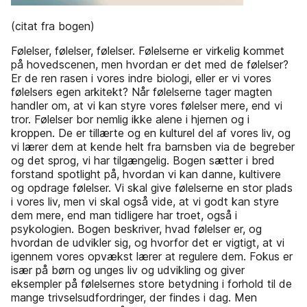
(citat fra bogen)
Følelser, følelser, følelser. Følelserne er virkelig kommet
på hovedscenen, men hvordan er det med de følelser?
Er de ren rasen i vores indre biologi, eller er vi vores
følelsers egen arkitekt? Når følelserne tager magten
handler om, at vi kan styre vores følelser mere, end vi
tror. Følelser bor nemlig ikke alene i hjernen og i
kroppen. De er tillærte og en kulturel del af vores liv, og
vi lærer dem at kende helt fra barnsben via de begreber
og det sprog, vi har tilgængelig. Bogen sætter i bred
forstand spotlight på, hvordan vi kan danne, kultivere
og opdrage følelser. Vi skal give følelserne en stor plads
i vores liv, men vi skal også vide, at vi godt kan styre
dem mere, end man tidligere har troet, også i
psykologien. Bogen beskriver, hvad følelser er, og
hvordan de udvikler sig, og hvorfor det er vigtigt, at vi
igennem vores opvækst lærer at regulere dem. Fokus er
især på børn og unges liv og udvikling og giver
eksempler på følelsernes store betydning i forhold til de
mange trivselsudfordringer, der findes i dag. Men