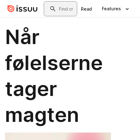
Skip to main content
Search
Features
Read
Når
følelserne
tager
magten