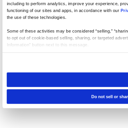
including to perform analytics, improve your experience, prov
functioning of our sites and apps, in accordance with our
Pri
the use of these technologies.
Some of these activities may be considered “selling,” “sharin
to opt out of cookie-based selling, sharing, or targeted adver
Information” button next to this message.
Please note that your opt-out preference is stored at the br
site you visit. If you access our sites from a different device
need to be set again.
Do not sell or sha