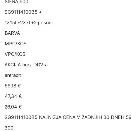
ŠIFRA 600
SG91114100B5 •
1x15L+2x7L+2 posodi
BARVA
MPC/KOS
VPC/KOS
AKCIJA brez DDV-a
antracit
59,18 €
47,34 €
26,04 €
SG91114100B5 NAJNIŽJA CENA V ZADNJIH 30 DNEH 59,
300