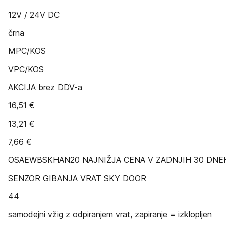
12V / 24V DC
črna
MPC/KOS
VPC/KOS
AKCIJA brez DDV-a
16,51 €
13,21 €
7,66 €
OSAEWBSKHAN20 NAJNIŽJA CENA V ZADNJIH 30 DNEH 1
SENZOR GIBANJA VRAT SKY DOOR
44
samodejni vžig z odpiranjem vrat, zapiranje = izklopljen