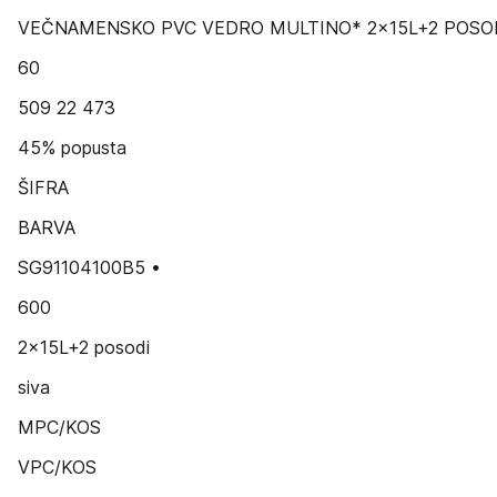
VEČNAMENSKO PVC VEDRO MULTINO* 2x15L+2 POSO
60
509 22 473
45% popusta
ŠIFRA
BARVA
SG91104100B5 •
600
2x15L+2 posodi
siva
MPC/KOS
VPC/KOS