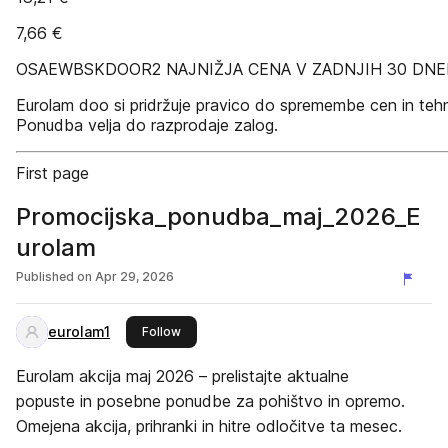
7,66 €
OSAEWBSKDOOR2 NAJNIŽJA CENA V ZADNJIH 30 DNEH 1
Eurolam doo si pridržuje pravico do spremembe cen in tehn
Ponudba velja do razprodaje zalog.
First page
Promocijska_ponudba_maj_2026_E
urolam
Published on
Apr 29, 2026
eurolam1
this publisher
Follow
Eurolam akcija maj 2026 – prelistajte aktualne
popuste in posebne ponudbe za pohištvo in opremo.
Omejena akcija, prihranki in hitre odločitve ta mesec.