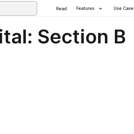
Features
Use Case
Read
tal: Section B