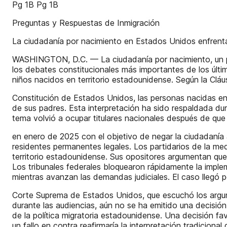
Pg 1B Pg 1B
Preguntas y Respuestas de Inmigración
La ciudadanía por nacimiento en Estados Unidos enfrenta
WASHINGTON, D.C. — La ciudadanía por nacimiento, un pr
los debates constitucionales más importantes de los último
niños nacidos en territorio estadounidense. Según la Cl
Constitución de Estados Unidos, las personas nacidas en
de sus padres. Esta interpretación ha sido respaldada dur
tema volvió a ocupar titulares nacionales después de que
en enero de 2025 con el objetivo de negar la ciudadaní
residentes permanentes legales. Los partidarios de la medi
territorio estadounidense. Sus opositores argumentan qu
Los tribunales federales bloquearon rápidamente la imple
mientras avanzan las demandas judiciales. El caso llegó p
Corte Suprema de Estados Unidos, que escuchó los argum
durante las audiencias, aún no se ha emitido una decisión 
de la política migratoria estadounidense. Una decisión fa
un fallo en contra reafirmaría la interpretación tradicion