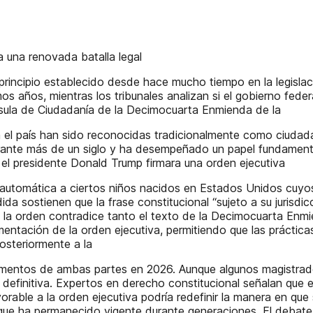
 una renovada batalla legal
incipio establecido desde hace mucho tiempo en la legislac
s años, mientras los tribunales analizan si el gobierno feder
áusula de Ciudadanía de la Decimocuarta Enmienda de la
 el país han sido reconocidas tradicionalmente como ciudada
ante más de un siglo y ha desempeñado un papel fundamental e
 el presidente Donald Trump firmara una orden ejecutiva
a automática a ciertos niños nacidos en Estados Unidos cuy
da sostienen que la frase constitucional “sujeto a su jurisdi
e la orden contradice tanto el texto de la Decimocuarta Enm
mentación de la orden ejecutiva, permitiendo que las práctic
osteriormente a la
entos de ambas partes en 2026. Aunque algunos magistrados
definitiva. Expertos en derecho constitucional señalan que el
vorable a la orden ejecutiva podría redefinir la manera en qu
al que ha permanecido vigente durante generaciones. El debate 