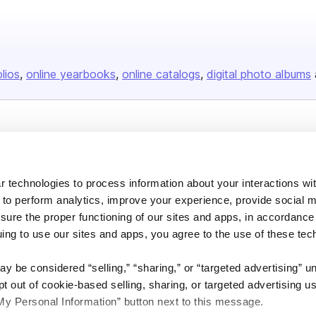
olios
online yearbooks
online catalogs
digital photo albums
Company
About us
 technologies to process information about your interactions wi
Careers
 to perform analytics, improve your experience, provide social m
Plans & Pricing
nsure the proper functioning of our sites and apps, in accordance
uing to use our sites and apps, you agree to the use of these tec
Press
Contact
y be considered “selling,” “sharing,” or “targeted advertising” u
 out of cookie-based selling, sharing, or targeted advertising us
My Personal Information” button next to this message.