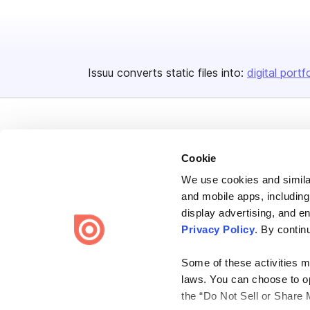
Issuu converts static files into:
digital portf
Cookie
We use cookies and similar
Bending Spoons US Inc.
and mobile apps, including
Create once,
share everywhere.
display advertising, and e
Privacy Policy
. By contin
Issuu turns PDFs and other files into interactive flipbooks and
engaging content for every channel.
Some of these activities ma
laws. You can choose to opt
the “Do Not Sell or Share 