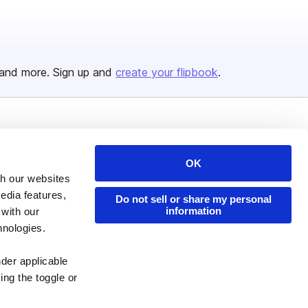
and more. Sign up and
create your flipbook
.
Issuu Platform
Resources
Content Types
Developers
OK
th our websites
Features
Publisher Directory
edia features,
Do not sell or share my personal
Flipbook
Redeem Code
information
 with our
hnologies.
Industries
nder applicable
ing the toggle or