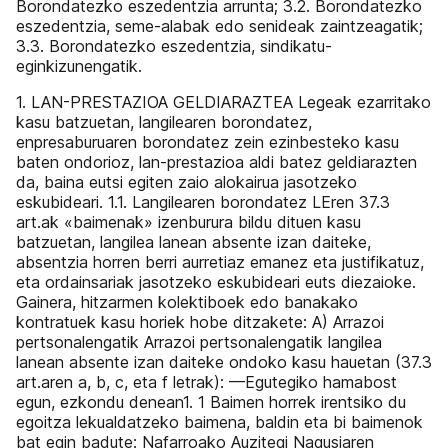
Borondatezko eszedentzia arrunta; 3.2. Borondatezko
eszedentzia, seme-alabak edo senideak zaintzeagatik;
3.3. Borondatezko eszedentzia, sindikatu-
eginkizunengatik.
1. LAN-PRESTAZIOA GELDIARAZTEA Legeak ezarritako
kasu batzuetan, langilearen borondatez,
enpresaburuaren borondatez zein ezinbesteko kasu
baten ondorioz, lan-prestazioa aldi batez geldiarazten
da, baina eutsi egiten zaio alokairua jasotzeko
eskubideari. 1.1. Langilearen borondatez LEren 37.3
art.ak «baimenak» izenburura bildu dituen kasu
batzuetan, langilea lanean absente izan daiteke,
absentzia horren berri aurretiaz emanez eta justifikatuz,
eta ordainsariak jasotzeko eskubideari euts diezaioke.
Gainera, hitzarmen kolektiboek edo banakako
kontratuek kasu horiek hobe ditzakete: A) Arrazoi
pertsonalengatik Arrazoi pertsonalengatik langilea
lanean absente izan daiteke ondoko kasu hauetan (37.3
art.aren a, b, c, eta f letrak): —Egutegiko hamabost
egun, ezkondu denean1. 1 Baimen horrek irentsiko du
egoitza lekualdatzeko baimena, baldin eta bi baimenok
bat egin badute: Nafarroako Auzitegi Nagusiaren