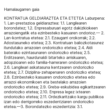
Hamalaugarren gaia
KONTRATUA GELDIARAZTEA ETA ETETEA Laburpena:
1. Lan-prestazioa geldiaraztea: 1.1. Langilearen
borondatez; 1.2. Enpresaburuari egotz dakizkiokeen
arrazoiengatik eta ezinbesteko kasuaren ondorioz.— 2.
Lan-kontratua etetea: 2.1. Ezaugarri orokorrak; 2.2.
Adostasuneko etetea; 2.3. Kontratuan baliozkotasunez
itundutako arrazoien ondoriozko etetea; 2.4. Aldi
baterako ezintasunaren ondoriozko etetea; 2.5.
Erditzearen, haurdunaldi bitarteko arriskuaren,
adopzioaren edo familia-harreraren ondoriozko etetea;
2.6. Langileari askatasuna kentzearen ondoriozko
etetea; 2.7. Diziplina-zehapenaren ondoriozko etetea;
2.8. Ezinbesteko kasuaren ondoriozko etetea edo
arrazoi ekonomikoen eta bestelako arrazoien
ondoriozko etetea; 2.9. Greba-eskubidea egikaritzearen
ondoriozko etetea; 2.10. Enpresa legez ixtearen
ondoriozko etetea; 2.11. Ordezkaritzako kargu publikoa
izan edo derrigorreko eszedentziaren ondoriozko
etetea.—3. Borondatezko eszedentzia: 3.1.