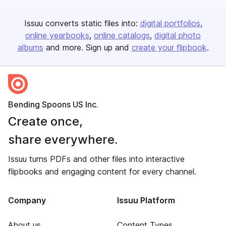
Issuu converts static files into:
digital portfolios
online yearbooks
online catalogs
digital photo
albums
and more. Sign up and
create your flipbook
.
Bending Spoons US Inc.
Create once,
share everywhere.
Issuu turns PDFs and other files into interactive
flipbooks and engaging content for every channel.
Company
Issuu Platform
About us
Content Types