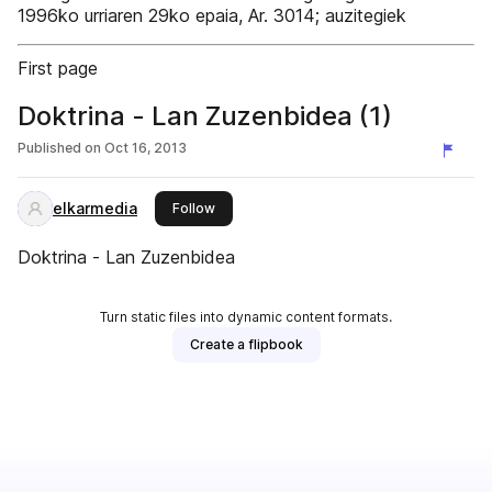
1996ko urriaren 29ko epaia, Ar. 3014; auzitegiek
First page
Doktrina - Lan Zuzenbidea (1)
Published on
Oct 16, 2013
elkarmedia
this publisher
Follow
Doktrina - Lan Zuzenbidea
Turn static files into dynamic content formats.
Create a flipbook