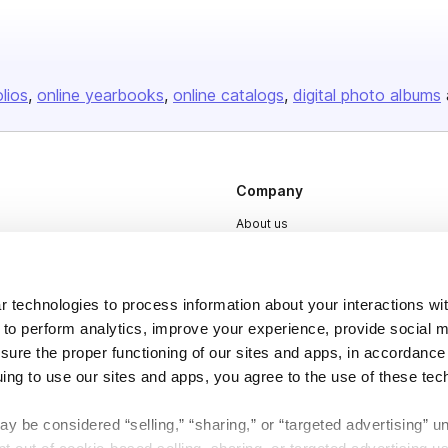
olios
online yearbooks
online catalogs
digital photo albums
Company
About us
Careers
Plans & Pricing
 technologies to process information about your interactions wi
Press
 to perform analytics, improve your experience, provide social m
nsure the proper functioning of our sites and apps, in accordance
Contact
uing to use our sites and apps, you agree to the use of these tec
y be considered “selling,” “sharing,” or “targeted advertising” u