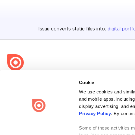
Issuu converts static files into:
digital portf
Bending Spoons US Inc.
Cookie
Create once,
share everywhere.
We use cookies and similar
and mobile apps, including
Issuu turns PDFs and other files into interactive flipbooks and
engaging content for every channel.
display advertising, and e
Privacy Policy
. By contin
Some of these activities ma