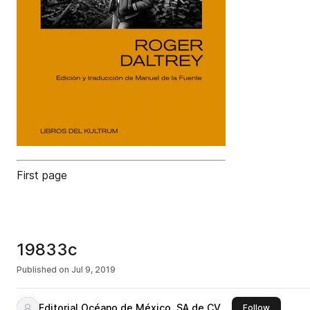
First page
19833c
Published on
Jul 9, 2019
Editorial Océano de México, SA de CV
this publi
Follow