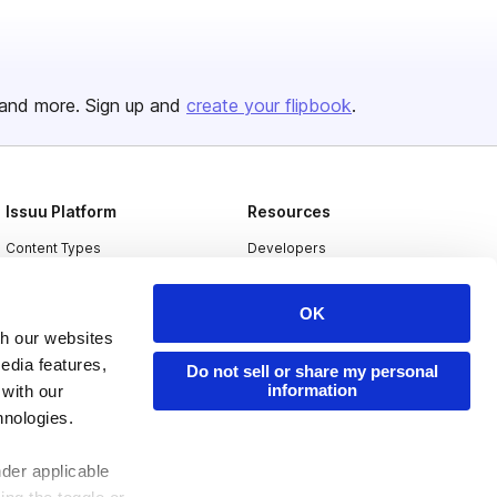
and more. Sign up and
create your flipbook
.
Issuu Platform
Resources
Content Types
Developers
Features
Publisher Directory
OK
Flipbook
Redeem Code
th our websites
Industries
edia features,
Do not sell or share my personal
information
 with our
hnologies.
nder applicable