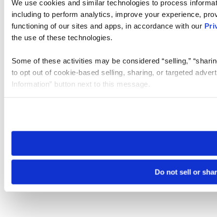
We use cookies and similar technologies to process informat
including to perform analytics, improve your experience, prov
functioning of our sites and apps, in accordance with our
Pri
the use of these technologies.
Some of these activities may be considered “selling,” “sharin
to opt out of cookie-based selling, sharing, or targeted adver
Information” button next to this message.
Please note that your opt-out preference is stored at the br
site you visit. If you access our sites from a different device
need to be set again.
Do not sell or sha