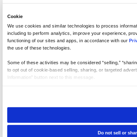
Cookie
We use cookies and similar technologies to process informat
including to perform analytics, improve your experience, prov
functioning of our sites and apps, in accordance with our
Pri
the use of these technologies.
Some of these activities may be considered “selling,” “sharin
to opt out of cookie-based selling, sharing, or targeted adver
Information” button next to this message.
Please note that your opt-out preference is stored at the br
site you visit. If you access our sites from a different device
need to be set again.
Do not sell or sha