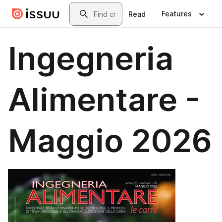
Skip to main content
Search
Features
Read
Ingegneria
Alimentare -
Maggio 2026