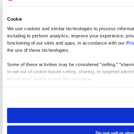
Cookie
We use cookies and similar technologies to process informat
including to perform analytics, improve your experience, prov
functioning of our sites and apps, in accordance with our
Pri
the use of these technologies.
Some of these activities may be considered “selling,” “sharin
to opt out of cookie-based selling, sharing, or targeted adver
Information” button next to this message.
Please note that your opt-out preference is stored at the br
site you visit. If you access our sites from a different device
need to be set again.
Do not sell or sha