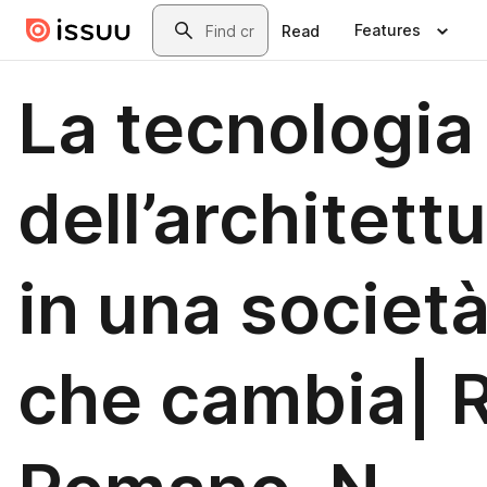
Skip to main content
Search
Features
Read
La tecnologia
dell’architett
in una societ
che cambia| R