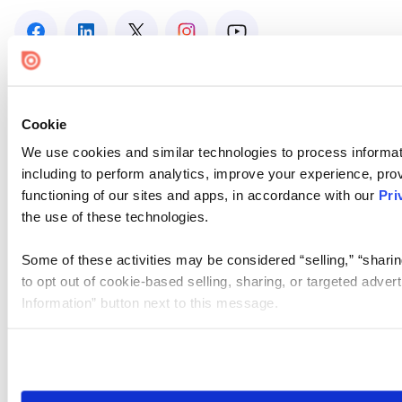
Cookie
We use cookies and similar technologies to process informat
including to perform analytics, improve your experience, prov
functioning of our sites and apps, in accordance with our
Pri
the use of these technologies.
Some of these activities may be considered “selling,” “sharin
to opt out of cookie-based selling, sharing, or targeted adver
Information” button next to this message.
Please note that your opt-out preference is stored at the br
site you visit. If you access our sites from a different device
need to be set again.