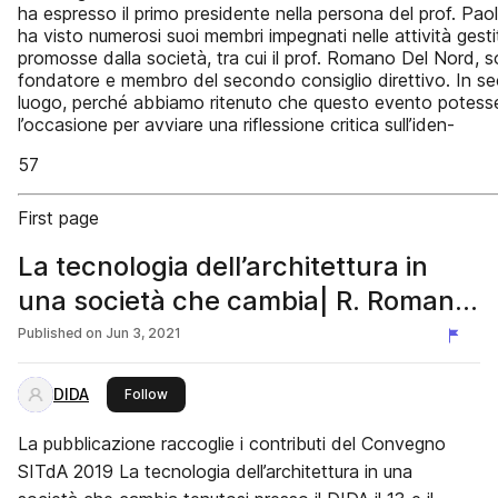
ha espresso il primo presidente nella persona del prof. Paolo
ha visto numerosi suoi membri impegnati nelle attività gesti
promosse dalla società, tra cui il prof. Romano Del Nord, s
fondatore e membro del secondo consiglio direttivo. In s
luogo, perché abbiamo ritenuto che questo evento potess
l’occasione per avviare una riflessione critica sull’iden-
57
First page
La tecnologia dell’architettura in
una società che cambia| R. Romano,
N. Setola, L. Marzi
Published on
Jun 3, 2021
DIDA
this publisher
Follow
La pubblicazione raccoglie i contributi del Convegno
SITdA 2019 La tecnologia dell’architettura in una