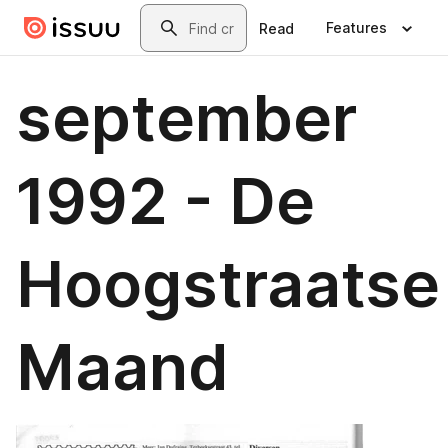
Skip to main content
Search
Features
Read
september
1992 - De
Hoogstraatse
Maand