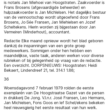
is notaris Jan Miehoei van Hoogstraten. Zaakvoerder is
Frans Brosens (afgevaardigde beheerder) en
hulpzaakvoerder is Jan Michlelsen. Het dagelijks bestuur
van de vennootschap wordt uitgeoefend door Frans
Brosens, Jo·Sée Fransen, Jan Miehielsen en Jozef
Scheltekens. Hierin worden zij bijgestaan door Jan
Vermeiren (Minderhout), accountant.
Redactie Elke maand opnieuw wordt het blad geboren
dankzij de inspanningen van een grote groep
medewerkers. Sommigen onder hen hebben een
maandelijkse, vaste taak, anderen werken voor diverse
rubrieken of bij gelegenheid op vraag van de redactie.
Een overzicht. DORPSNIEUWS: Hoogstraten: Heidi
Bekaert, Lindendreef 21, tel. 314.1 1.88;
36
Woensdagavond 7 februari 1979 rolden de eerste
exemplarén van De Hoogstraatse Gazet van de persen
in drukkerij De Jong. V.l.n.r. José Fransen, Leo Hermans,
Jan Michielsen, Fons Goos en lef Schel/ekens bekeken
heel nieuwsgierig het eerste resultaat van hun werk.