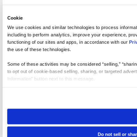
Cookie
We use cookies and similar technologies to process informat
including to perform analytics, improve your experience, prov
functioning of our sites and apps, in accordance with our
Pri
the use of these technologies.
Some of these activities may be considered “selling,” “sharin
to opt out of cookie-based selling, sharing, or targeted adver
Information” button next to this message.
Please note that your opt-out preference is stored at the br
site you visit. If you access our sites from a different device
need to be set again.
Do not sell or sha