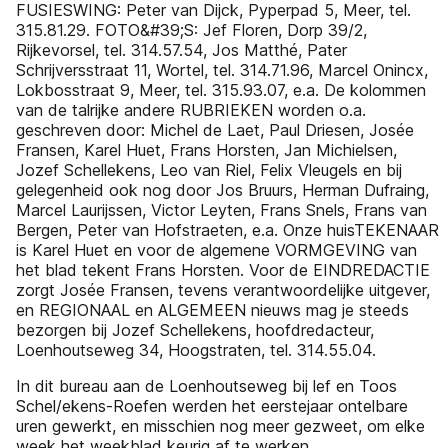
FUSIESWING: Peter van Dijck, Pyperpad 5, Meer, tel.
315.81.29. FOTO&#39;S: Jef Floren, Dorp 39/2,
Rijkevorsel, tel. 314.57.54, Jos Matthé, Pater
Schrijversstraat 11, Wortel, tel. 314.71.96, Marcel Onincx,
Lokbosstraat 9, Meer, tel. 315.93.07, e.a. De kolommen
van de talrijke andere RUBRIEKEN worden o.a.
geschreven door: Michel de Laet, Paul Driesen, Josée
Fransen, Karel Huet, Frans Horsten, Jan Michielsen,
Jozef Schellekens, Leo van Riel, Felix Vleugels en bij
gelegenheid ook nog door Jos Bruurs, Herman Dufraing,
Marcel Laurijssen, Victor Leyten, Frans Snels, Frans van
Bergen, Peter van Hofstraeten, e.a. Onze huisTEKENAAR
is Karel Huet en voor de algemene VORMGEVING van
het blad tekent Frans Horsten. Voor de EINDREDACTIE
zorgt Josée Fransen, tevens verantwoordelijke uitgever,
en REGIONAAL en ALGEMEEN nieuws mag je steeds
bezorgen bij Jozef Schellekens, hoofdredacteur,
Loenhoutseweg 34, Hoogstraten, tel. 314.55.04.
In dit bureau aan de Loenhoutseweg bij lef en Toos
Schel/ekens-Roefen werden het eerstejaar ontelbare
uren gewerkt, en misschien nog meer gezweet, om elke
week het weekblad keurig af te werken.