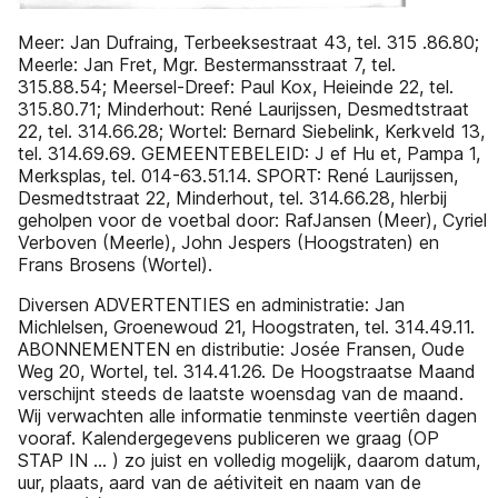
Meer: Jan Dufraing, Terbeeksestraat 43, tel. 315 .86.80;
Meerle: Jan Fret, Mgr. Bestermansstraat 7, tel.
315.88.54; Meersel-Dreef: Paul Kox, Heieinde 22, tel.
315.80.71; Minderhout: René Laurijssen, Desmedtstraat
22, tel. 314.66.28; Wortel: Bernard Siebelink, Kerkveld 13,
tel. 314.69.69. GEMEENTEBELEID: J ef Hu et, Pampa 1,
Merksplas, tel. 014-63.51.14. SPORT: René Laurijssen,
Desmedtstraat 22, Minderhout, tel. 314.66.28, hlerbij
geholpen voor de voetbal door: RafJansen (Meer), Cyriel
Verboven (Meerle), John Jespers (Hoogstraten) en
Frans Brosens (Wortel).
Diversen ADVERTENTIES en administratie: Jan
Michlelsen, Groenewoud 21, Hoogstraten, tel. 314.49.11.
ABONNEMENTEN en distributie: Josée Fransen, Oude
Weg 20, Wortel, tel. 314.41.26. De Hoogstraatse Maand
verschijnt steeds de laatste woensdag van de maand.
Wij verwachten alle informatie tenminste veertiên dagen
vooraf. Kalendergegevens publiceren we graag (OP
STAP IN ... ) zo juist en volledig mogelijk, daarom datum,
uur, plaats, aard van de aétiviteit en naam van de