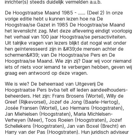
inrichter(s) steeds duidelijk vermelden a.u.b.
De Hoogstraatse Maand 1985 - ...... (Deel 2) In onze
vorige editie hebt u kunnen lezen hoe na De
Hoogstraa/se Gazet in 1985 De Hoogstraa/se Maand
het levenslicht zag. Met deze aflevering eindigt voorlopig
het verhaal van 100 jaar Hoogstraa/se persactiviteiten.
Uit talrijke vragen van lezers blijkt dat nogal wat onder
hen geïnteresseerd zijn in &#39;de mensen achter de
schermen&#39; van De Hoogstraa/se Pers en De
Hoogstraa/se Maand. Wie zijn zij? Daar wij voor niemand
iets of niets voor iemand te verbergen hebben, geven wij
graag een antwoord op deze vragen.
Wie is wie? De beheerraad van Uitgeverij De
Hoogstraatse Pers bvba telt elf leden aandeelhouders-
beheerders. Het zijn: Frans Brosens (Wortel), Willy de
Greef (Rijkevorsel), Jozef de Jong (Baarle-Hertog),
Josée Fransen (Wortel), Leo Hermans (Hoogstraten),
Jan Miehielsen (Hoogstraten), Maria Michlelsen-
Verheyen (Meer), Toos Roeien (Hoogstraten), Jozef
Schellekens (Hoogstraten), Jan van Boxel (Brecht) en
Harry van der Pas (Hoogstraten). Hun juridisch adviseur