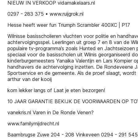
NIEUW IN VERKOOP vidamakelaars.nl
0297 - 283 375 • www.ruijgrok.nl
Hesse heeft weer fun Triumph Scrambler 400XC | P17
Wilnisse basisscholieren vluchten voor politie en hand
achtervolgingsspel. Leerlingen uit groep 7 en 8 van de W
populaire tv-programma’s zoals Hunted en Jachtseizoen pr
speciaal voor de basisscholen uit Wilnis georganiseer
kinderburgemeesters Yanaika Valentijn en Lars Kompier ope
handhavers de achtervolging inzetten. De Rondeveene J
Sportservice en de gemeente. Als de proef slaagt, wordt
arthur van der kooij
kom lekker langs of Laat je eten bezorgen!
10 JAAR GARANTIE BEKIJK DE VOORWAARDEN OP TO
vanekris.nl Varen in De Ronde Venen?
www.familymijdrecht.nl
Baambrugse Zuwe 204 - 208 Vinkeveen 0294 - 291 545 |