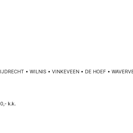
MIJDRECHT • WILNIS • VINKEVEEN • DE HOEF • WAVE
0,- k.k.