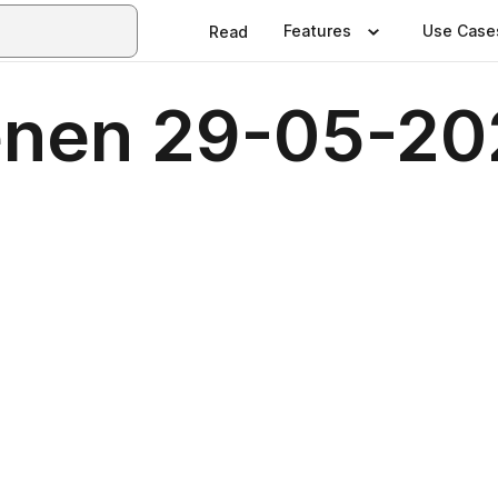
Features
Use Case
Read
enen 29-05-20