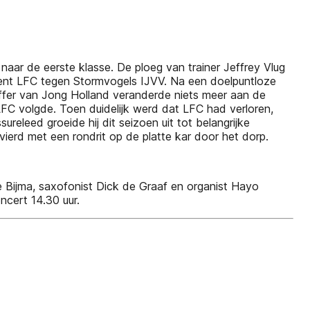
aar de eerste klasse. De ploeg van trainer Jeffrey Vlug
rent LFC tegen Stormvogels IJVV. Na een doelpuntloze
reffer van Jong Holland veranderde niets meer aan de
LFC volgde. Toen duidelijk werd dat LFC had verloren,
eleed groeide hij dit seizoen uit tot belangrijke
erd met een rondrit op de platte kar door het dorp.
tje Bijma, saxofonist Dick de Graaf en organist Hayo
ncert 14.30 uur.