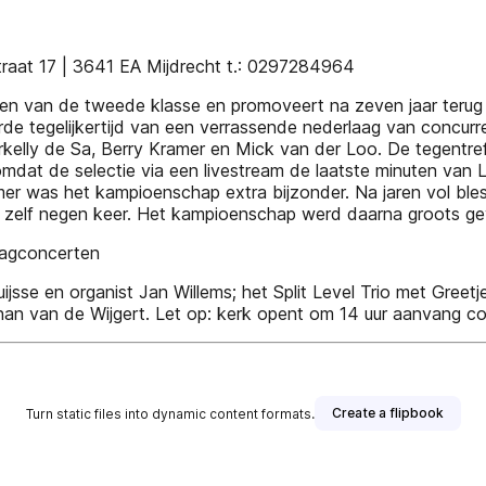
t 17 | 3641 EA Mijdrecht t.: 0297284964
en van de tweede klasse en promoveert na zeven jaar terug n
de tegelijkertijd van een verrassende nederlaag van concur
 Erkelly de Sa, Berry Kramer en Mick van der Loo. De tegent
mdat de selectie via een livestream de laatste minuten van 
r was het kampioenschap extra bijzonder. Na jaren vol blessur
 zelf negen keer. Het kampioenschap werd daarna groots gevi
dagconcerten
uijsse en organist Jan Willems; het Split Level Trio met Gree
phan van de Wijgert. Let op: kerk opent om 14 uur aanvang co
Create a flipbook
Turn static files into dynamic content formats.