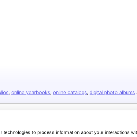
olios
online yearbooks
online catalogs
digital photo albums
Company
About us
 technologies to process information about your interactions wi