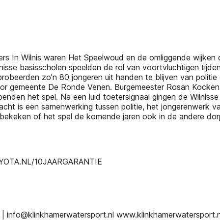
havers In Wilnis waren Het Speelwoud en de omliggende wij
ilnisse basisscholen speelden de rol van voortvluchtigen tijd
obeerden zo’n 80 jongeren uit handen te blijven van politie
d door gemeente De Ronde Venen. Burgemeester Rosan Kocken
nden het spel. Na een luid toetersignaal gingen de Wilnisse 
acht is een samenwerking tussen politie, het jongerenwer
 bekeken of het spel de komende jaren ook in de andere dor
YOTA.NL/10JAARGARANTIE
 info@klinkhamerwatersport.nl www.klinkhamerwatersport.n