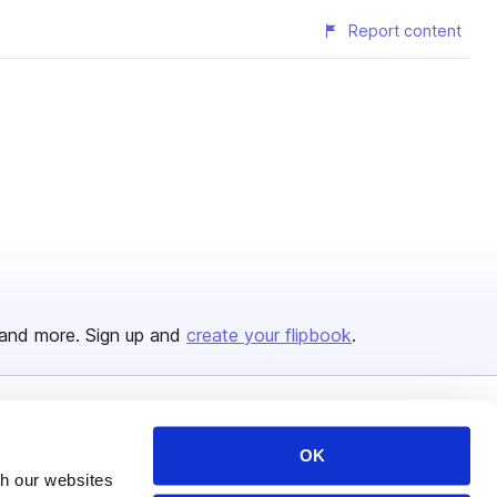
Report content
and more. Sign up and
create your flipbook
.
Issuu Platform
Resources
OK
Content Types
Developers
th our websites