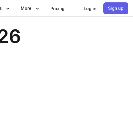
s
More
Sign up
Pricing
Log in
26