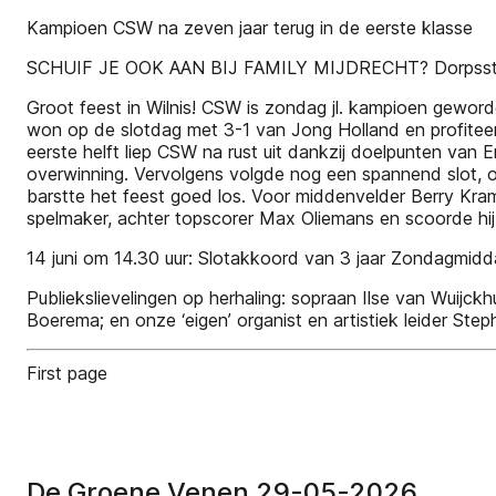
Kampioen CSW na zeven jaar terug in de eerste klasse
SCHUIF JE OOK AAN BIJ FAMILY MIJDRECHT? Dorpsstraa
Groot feest in Wilnis! CSW is zondag jl. kampioen geword
won op de slotdag met 3-1 van Jong Holland en profiteer
eerste helft liep CSW na rust uit dankzij doelpunten van
overwinning. Vervolgens volgde nog een spannend slot, o
barstte het feest goed los. Voor middenvelder Berry Krame
spelmaker, achter topscorer Max Oliemans en scoorde hij
14 juni om 14.30 uur: Slotakkoord van 3 jaar Zondagmid
Publiekslievelingen op herhaling: sopraan Ilse van Wuijckh
Boerema; en onze ‘eigen’ organist en artistiek leider Ste
First page
De Groene Venen 29-05-2026