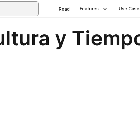
Features
Use Case
Read
ltura y Tiempo