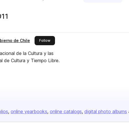
011
obierno de Chile
this publisher
Follow
cional de la Cultura y las
l de Cultura y Tiempo Libre.
olios
online yearbooks
online catalogs
digital photo albums