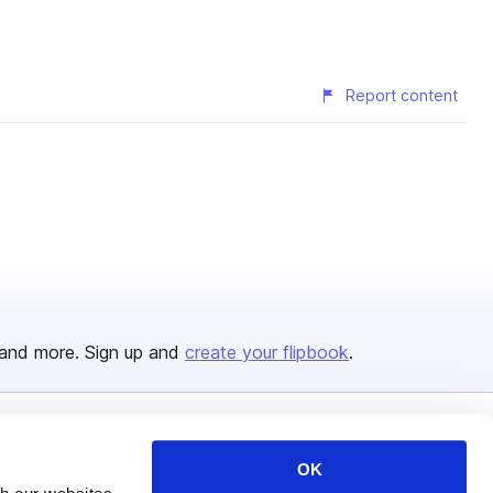
Report content
and more. Sign up and
create your flipbook
.
Issuu Platform
Resources
OK