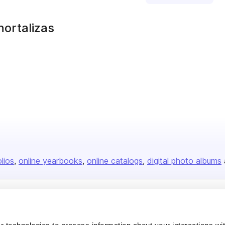
hortalizas
olios
online yearbooks
online catalogs
digital photo albums
Company