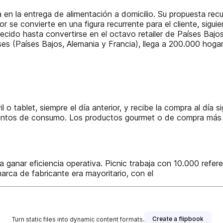
n la entrega de alimentación a domicilio. Su propuesta recupe
r se convierte en una figura recurrente para el cliente, sigu
recido hasta convertirse en el octavo retailer de Países Baj
íses (Países Bajos, Alemania y Francia), llega a 200.000 hog
l o tablet, siempre el día anterior, y recibe la compra al día s
entos de consumo. Los productos gourmet o de compra más oc
ra ganar eficiencia operativa. Picnic trabaja con 10.000 refe
arca de fabricante era mayoritario, con el
Create a flipbook
Turn static files into dynamic content formats.