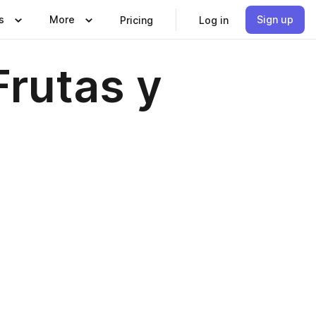
s
More
Sign up
Pricing
Log in
Frutas y