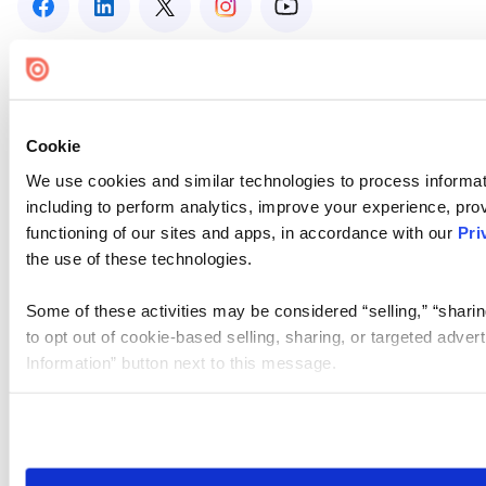
Cookie
We use cookies and similar technologies to process informat
including to perform analytics, improve your experience, prov
functioning of our sites and apps, in accordance with our
Pri
the use of these technologies.
Some of these activities may be considered “selling,” “sharin
to opt out of cookie-based selling, sharing, or targeted adver
Information” button next to this message.
Please note that your opt-out preference is stored at the br
site you visit. If you access our sites from a different device
need to be set again.