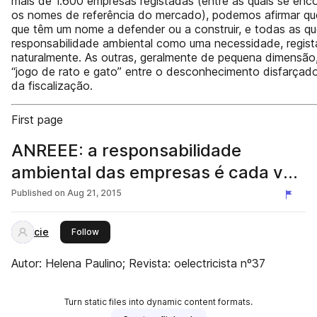
mais de 1.600 empresas registadas (entre as quais se en
os nomes de referência do mercado), podemos afirmar qu
que têm um nome a defender ou a construir, e todas as q
responsabilidade ambiental como uma necessidade, regis
naturalmente. As outras, geralmente de pequena dimensão
“jogo de rato e gato” entre o desconhecimento disfarçado
da fiscalização.
First page
ANREEE: a responsabilidade
ambiental das empresas é cada vez
maior
Published on
Aug 21, 2015
cie
this publisher
Follow
Autor: Helena Paulino; Revista: oelectricista nº37
Turn static files into dynamic content formats.