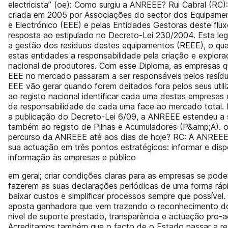
electricista” (oe): Como surgiu a ANREEE? Rui Cabral (RC
criada em 2005 por Associações do sector dos Equipamen
e Electrónico (EEE) e pelas Entidades Gestoras deste flux
resposta ao estipulado no Decreto-Lei 230/2004. Esta leg
a gestão dos resíduos destes equipamentos (REEE), o qua
estas entidades a responsabilidade pela criação e explora
nacional de produtores. Com esse Diploma, as empresas 
EEE no mercado passaram a ser responsáveis pelos resíd
EEE vão gerar quando forem deitados fora pelos seus util
ao registo nacional identificar cada uma destas empresas e 
de responsabilidade de cada uma face ao mercado total.
a publicação do Decreto-Lei 6/09, a ANREEE estendeu a 
também ao registo de Pilhas e Acumuladores (P&amp;A). o
percurso da ANREEE até aos dias de hoje? RC: A ANREEE
sua actuação em três pontos estratégicos: informar e dispo
informação às empresas e público
em geral; criar condições claras para as empresas se pode
fazerem as suas declarações periódicas de uma forma rápi
baixar custos e simplificar processos sempre que possível.
aposta ganhadora que vem trazendo o reconhecimento do
nível de suporte prestado, transparência e actuação pro-a
Acreditamos também que o facto de o Estado passar a re