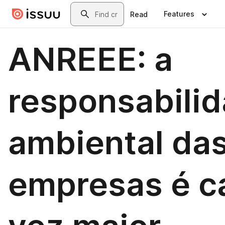
Skip to main content
Search
Features
Read
ANREEE: a
responsabili
ambiental da
empresas é c