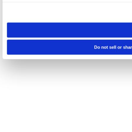
Please note that your opt-out preference is stored at the br
site you visit. If you access our sites from a different device
need to be set again.
Do not sell or sha