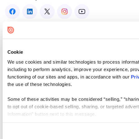
Cookie
We use cookies and similar technologies to process informat
including to perform analytics, improve your experience, prov
functioning of our sites and apps, in accordance with our
Pri
the use of these technologies.
Some of these activities may be considered “selling,” “sharin
to opt out of cookie-based selling, sharing, or targeted adver
Information” button next to this message.
Please note that your opt-out preference is stored at the br
site you visit. If you access our sites from a different device