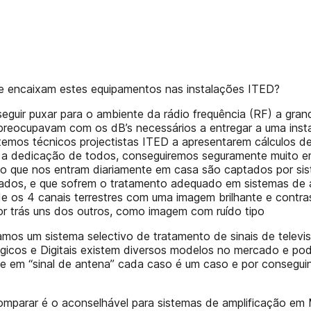
de encaixam estes equipamentos nas instalações ITED?
uir puxar para o ambiente da rádio frequência (RF) a grande
preocupavam com os dB’s necessários a entregar a uma insta
emos técnicos projectistas ITED a apresentarem cálculos de
om a dedicação de todos, conseguiremos seguramente muito 
visão que nos entram diariamente em casa são captados por 
hados, e que sofrem o tratamento adequado em sistemas de 
de os 4 canais terrestres com uma imagem brilhante e contr
or trás uns dos outros, como imagem com ruído tipo
icamos um sistema selectivo de tratamento de sinais de telev
ógicos e Digitais existem diversos modelos no mercado e po
ue em “sinal de antena” cada caso é um caso e por consegui
mparar é o aconselhável para sistemas de amplificação em Mo