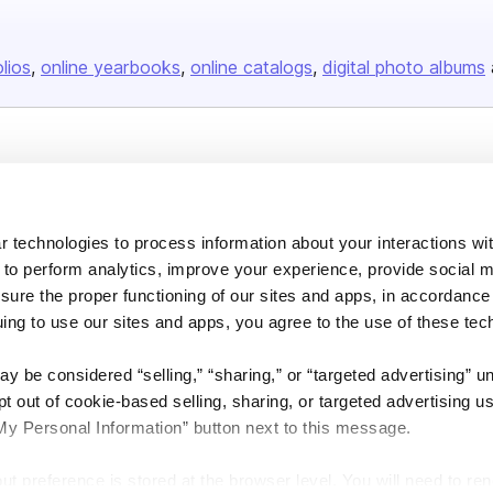
olios
online yearbooks
online catalogs
digital photo albums
Company
About us
 technologies to process information about your interactions wi
Careers
 to perform analytics, improve your experience, provide social m
Plans & Pricing
nsure the proper functioning of our sites and apps, in accordance
Press
uing to use our sites and apps, you agree to the use of these tec
Contact
y be considered “selling,” “sharing,” or “targeted advertising” u
 out of cookie-based selling, sharing, or targeted advertising us
My Personal Information” button next to this message.
out preference is stored at the browser level. You will need to r
DSA
Accessibility
Cookie Settings