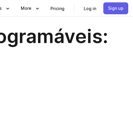
s
More
Sign up
Pricing
Log in
rogramáveis: