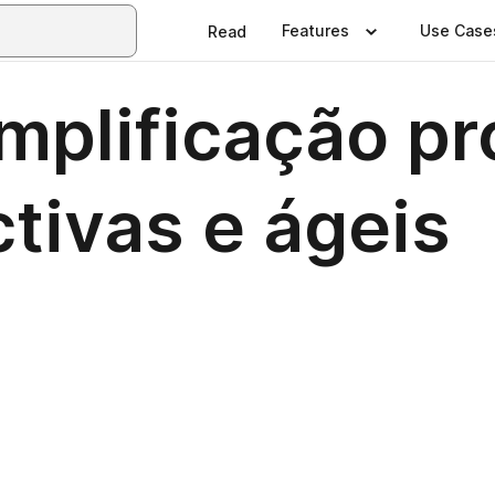
Features
Use Case
Read
mplificação p
ctivas e ágeis