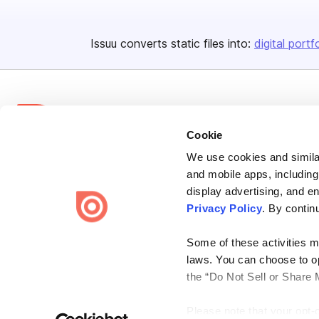
Issuu converts static files into:
digital portf
Cookie
We use cookies and similar
Bending Spoons US Inc.
and mobile apps, including
Create once,
share everywhere.
display advertising, and e
Privacy Policy
. By contin
Issuu turns PDFs and other files into interactive flipbooks and
engaging content for every channel.
Some of these activities ma
laws. You can choose to opt
the “Do Not Sell or Share 
Please note that your opt-
Terms
Privacy
Law Enforcement
Report Content
DMCA