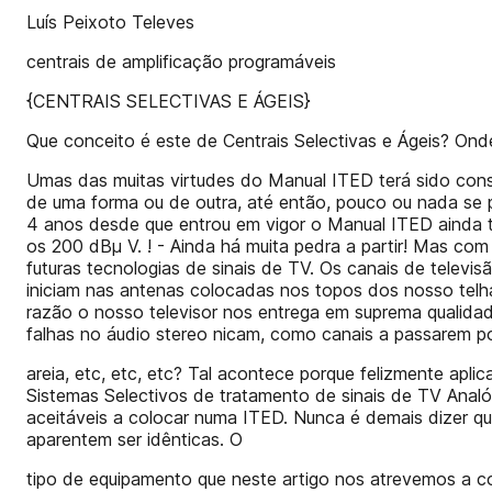
Luís Peixoto Televes
centrais de amplificação programáveis
{CENTRAIS SELECTIVAS E ÁGEIS}
Que conceito é este de Centrais Selectivas e Ágeis? On
Umas das muitas virtudes do Manual ITED terá sido conseg
de uma forma ou de outra, até então, pouco ou nada se 
4 anos desde que entrou em vigor o Manual ITED ainda t
os 200 dBµ V. ! - Ainda há muita pedra a partir! Mas c
futuras tecnologias de sinais de TV. Os canais de tele
iniciam nas antenas colocadas nos topos dos nosso tel
razão o nosso televisor nos entrega em suprema qualida
falhas no áudio stereo nicam, como canais a passarem p
areia, etc, etc, etc? Tal acontece porque felizmente apl
Sistemas Selectivos de tratamento de sinais de TV Anal
aceitáveis a colocar numa ITED. Nunca é demais dizer q
aparentem ser idênticas. O
tipo de equipamento que neste artigo nos atrevemos a co