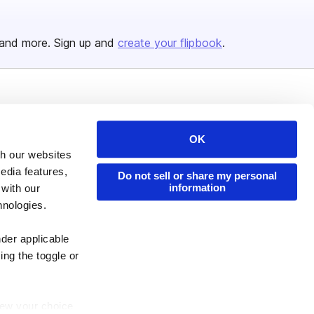
and more. Sign up and
create your flipbook
.
Issuu Platform
Resources
Content Types
Developers
OK
th our websites
Features
Publisher Directory
edia features,
Do not sell or share my personal
Flipbook
Redeem Code
information
 with our
Industries
hnologies.
nder applicable
ing the toggle or
enew your choice