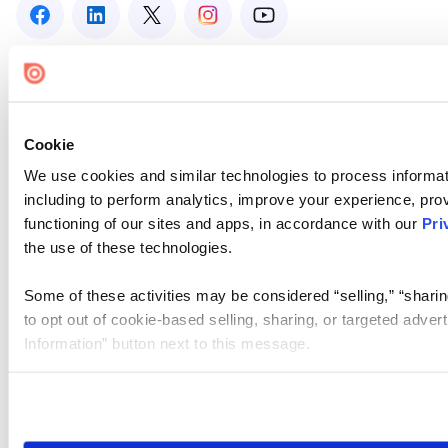
Cookie
We use cookies and similar technologies to process informat
including to perform analytics, improve your experience, prov
functioning of our sites and apps, in accordance with our
Pri
the use of these technologies.
Some of these activities may be considered “selling,” “sharin
to opt out of cookie-based selling, sharing, or targeted adver
Information” button next to this message.
Please note that your opt-out preference is stored at the br
site you visit. If you access our sites from a different device
need to be set again.