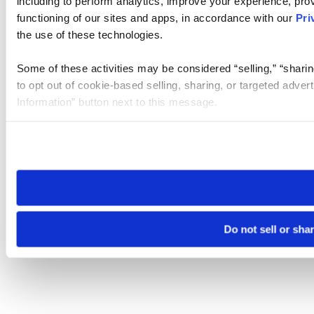
including to perform analytics, improve your experience, prov
functioning of our sites and apps, in accordance with our
Pri
the use of these technologies.
Some of these activities may be considered “selling,” “sharin
to opt out of cookie-based selling, sharing, or targeted adver
Information” button next to this message.
Please note that your opt-out preference is stored at the br
site you visit. If you access our sites from a different device
need to be set again.
Do not sell or sha