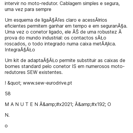
intervir no moto-redutor. Cablagem simples e segura,
uma vez para sempre
Um esquema de ligaĂ§Ăľes claro e acessĂłrios
eficientes permitem ganhar em tempo e em seguranĂ§a.
Uma vez o conetor ligado, ele ĂŠ de uma robustez Ă
prova do mundo industrial: os contactos sĂŁo
roscados, o todo integrado numa caixa metĂĄlica.
IntegraĂ§ĂŁo
Um kit de adaptaĂ§ĂŁo permite substituir as caixas de
bornes standard pelo conetor IS em numerosos moto-
redutores SEW existentes.
! &quot; www.sew-eurodrive.pt
58
M A N U T E N Ă&amp;#x2021; Ă&amp;#x192; O
N.
o