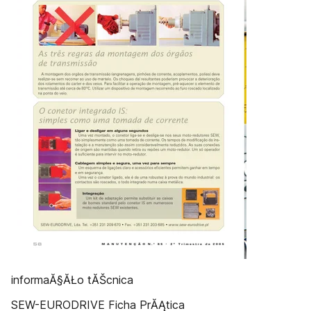
informaĂ§ĂŁo tĂŠcnica
SEW-EURODRIVE Ficha PrĂĄtica