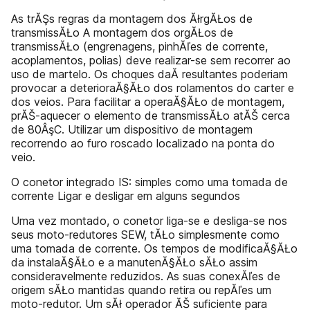
As trĂŞs regras da montagem dos ĂłrgĂŁos de
transmissĂŁo A montagem dos orgĂŁos de
transmissĂŁo (engrenagens, pinhĂľes de corrente,
acoplamentos, polias) deve realizar-se sem recorrer ao
uso de martelo. Os choques daĂ­ resultantes poderiam
provocar a deterioraĂ§ĂŁo dos rolamentos do carter e
dos veios. Para facilitar a operaĂ§ĂŁo de montagem,
prĂŠ-aquecer o elemento de transmissĂŁo atĂŠ cerca
de 80ÂşC. Utilizar um dispositivo de montagem
recorrendo ao furo roscado localizado na ponta do
veio.
O conetor integrado IS: simples como uma tomada de
corrente Ligar e desligar em alguns segundos
Uma vez montado, o conetor liga-se e desliga-se nos
seus moto-redutores SEW, tĂŁo simplesmente como
uma tomada de corrente. Os tempos de modificaĂ§ĂŁo
da instalaĂ§ĂŁo e a manutenĂ§ĂŁo sĂŁo assim
consideravelmente reduzidos. As suas conexĂľes de
origem sĂŁo mantidas quando retira ou repĂľes um
moto-redutor. Um sĂł operador ĂŠ suficiente para