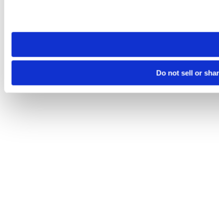
Please note that your opt-out preference is stored at the br
site you visit. If you access our sites from a different device
need to be set again.
Do not sell or sha