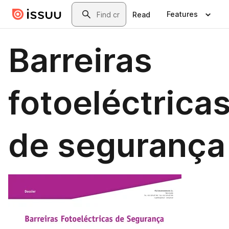
Skip to main content
Search
Features
Read
Barreiras
fotoeléctrica
de segurança