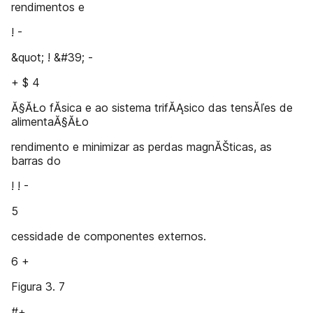
rendimentos e
! -
&quot; ! &#39; -
+ $ 4
Ă§ĂŁo fĂ­sica e ao sistema trifĂĄsico das tensĂľes de
alimentaĂ§ĂŁo
rendimento e minimizar as perdas magnĂŠticas, as
barras do
! ! -
5
cessidade de componentes externos.
6 +
Figura 3. 7
#+