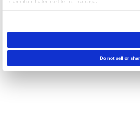
Information” button next to this message.
Please note that your opt-out preference is stored at the br
site you visit. If you access our sites from a different device
need to be set again.
Do not sell or sha