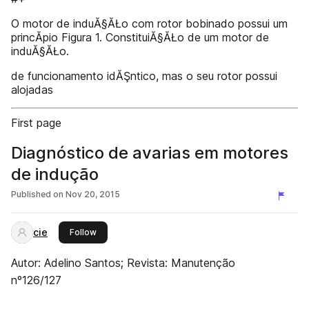
O motor de induĂ§ĂŁo com rotor bobinado possui um
princĂ­pio Figura 1. ConstituiĂ§ĂŁo de um motor de
induĂ§ĂŁo.
de funcionamento idĂŞntico, mas o seu rotor possui
alojadas
First page
Diagnóstico de avarias em motores
de indução
Published on
Nov 20, 2015
cie
this publisher
Follow
Autor: Adelino Santos; Revista: Manutenção
nº126/127