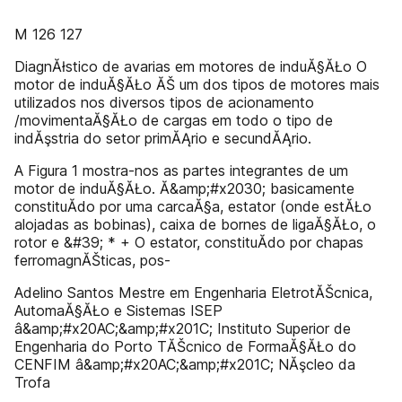
M 126 127
DiagnĂłstico de avarias em motores de induĂ§ĂŁo O
motor de induĂ§ĂŁo ĂŠ um dos tipos de motores mais
utilizados nos diversos tipos de acionamento
/movimentaĂ§ĂŁo de cargas em todo o tipo de
indĂşstria do setor primĂĄrio e secundĂĄrio.
A Figura 1 mostra-nos as partes integrantes de um
motor de induĂ§ĂŁo. Ă&amp;#x2030; basicamente
constituĂ­do por uma carcaĂ§a, estator (onde estĂŁo
alojadas as bobinas), caixa de bornes de ligaĂ§ĂŁo, o
rotor e &#39; * + O estator, constituĂ­do por chapas
ferromagnĂŠticas, pos-
Adelino Santos Mestre em Engenharia EletrotĂŠcnica,
AutomaĂ§ĂŁo e Sistemas ISEP
â&amp;#x20AC;&amp;#x201C; Instituto Superior de
Engenharia do Porto TĂŠcnico de FormaĂ§ĂŁo do
CENFIM â&amp;#x20AC;&amp;#x201C; NĂşcleo da
Trofa