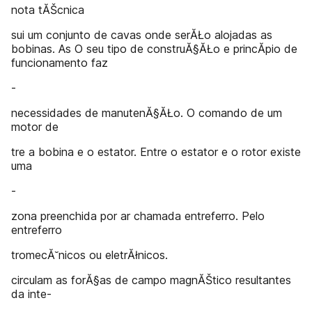
nota tĂŠcnica
sui um conjunto de cavas onde serĂŁo alojadas as
bobinas. As O seu tipo de construĂ§ĂŁo e princĂ­pio de
funcionamento faz
-
necessidades de manutenĂ§ĂŁo. O comando de um
motor de
tre a bobina e o estator. Entre o estator e o rotor existe
uma
-
zona preenchida por ar chamada entreferro. Pelo
entreferro
tromecĂ˘nicos ou eletrĂłnicos.
circulam as forĂ§as de campo magnĂŠtico resultantes
da inte-