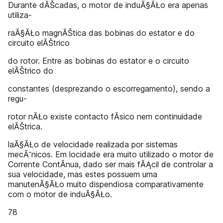
Durante dĂŠcadas, o motor de induĂ§ĂŁo era apenas
utiliza-
raĂ§ĂŁo magnĂŠtica das bobinas do estator e do
circuito elĂŠtrico
do rotor. Entre as bobinas do estator e o circuito
elĂŠtrico do
constantes (desprezando o escorregamento), sendo a
regu-
rotor nĂŁo existe contacto fĂ­sico nem continuidade
elĂŠtrica.
laĂ§ĂŁo de velocidade realizada por sistemas
mecĂ˘nicos. Em locidade era muito utilizado o motor de
Corrente ContĂ­nua, dado ser mais fĂĄcil de controlar a
sua velocidade, mas estes possuem uma
manutenĂ§ĂŁo muito dispendiosa comparativamente
com o motor de induĂ§ĂŁo.
78