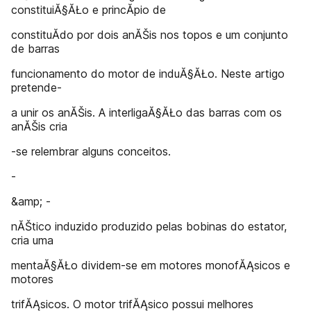
constituiĂ§ĂŁo e princĂ­pio de
constituĂ­do por dois anĂŠis nos topos e um conjunto
de barras
funcionamento do motor de induĂ§ĂŁo. Neste artigo
pretende-
a unir os anĂŠis. A interligaĂ§ĂŁo das barras com os
anĂŠis cria
-se relembrar alguns conceitos.
-
&amp; -
nĂŠtico induzido produzido pelas bobinas do estator,
cria uma
mentaĂ§ĂŁo dividem-se em motores monofĂĄsicos e
motores
trifĂĄsicos. O motor trifĂĄsico possui melhores