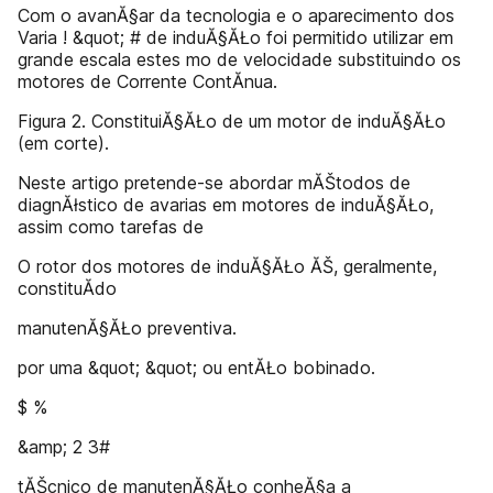
Com o avanĂ§ar da tecnologia e o aparecimento dos
Varia ! &quot; # de induĂ§ĂŁo foi permitido utilizar em
grande escala estes mo de velocidade substituindo os
motores de Corrente ContĂ­nua.
Figura 2. ConstituiĂ§ĂŁo de um motor de induĂ§ĂŁo
(em corte).
Neste artigo pretende-se abordar mĂŠtodos de
diagnĂłstico de avarias em motores de induĂ§ĂŁo,
assim como tarefas de
O rotor dos motores de induĂ§ĂŁo ĂŠ, geralmente,
constituĂ­do
manutenĂ§ĂŁo preventiva.
por uma &quot; &quot; ou entĂŁo bobinado.
$ %
&amp; 2 3#
tĂŠcnico de manutenĂ§ĂŁo conheĂ§a a