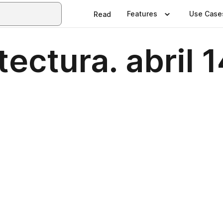
Features
Use Case
Read
ectura. abril 