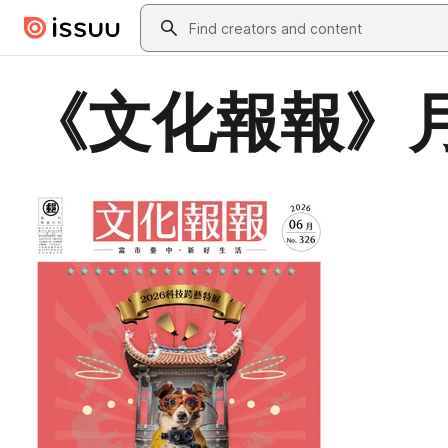
Skip to main content
Search
《文化報報》月