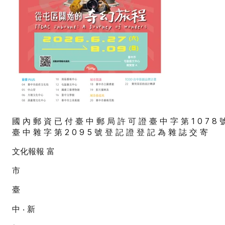
國 內 郵 資 已 付 臺 中 郵 局 許 可 證 臺 中 字 第 1
臺 中 雜 字 第 2 0 9 5 號 登 記 證 登 記 為 雜 誌 交 寄
文化報報 富
市
臺
中 ‧ 新