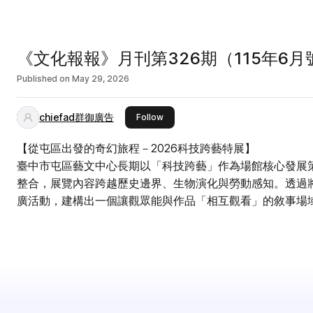
《文化報報》月刊第326期（115年6月
Published on
May 29, 2026
chiefad群御廣告
this publisher
Follow
【從屯區出發的奇幻旅程－2026科技跨藝特展】
臺中市屯區藝文中心長期以「科技跨藝」作為場館核心發展
整合，展覽內容跨越歷史邊界、生物演化與勞動感知。透過
廣活動，建構出一個讓觀眾能與作品「相互觀看」的敘事場