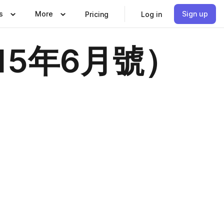
s
More
Sign up
Pricing
Log in
15年6月號）