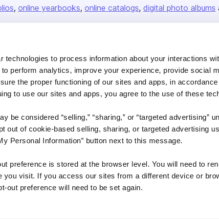
olios
online yearbooks
online catalogs
digital photo albums
Company
 technologies to process information about your interactions wi
 to perform analytics, improve your experience, provide social m
About us
nsure the proper functioning of our sites and apps, in accordance
Careers
uing to use our sites and apps, you agree to the use of these tec
Plans & Pricing
y be considered “selling,” “sharing,” or “targeted advertising” u
Press
 out of cookie-based selling, sharing, or targeted advertising us
Contact
My Personal Information” button next to this message.
out preference is stored at the browser level. You will need to r
you visit. If you access our sites from a different device or brow
t-out preference will need to be set again.
DSA
Accessibility
Cookie Settings