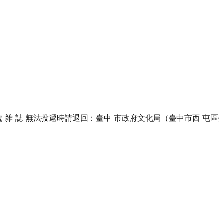
 0 7 8 號 雜 誌 無法投遞時請退回：臺中 市政府文化局（臺中市西 