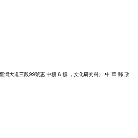
屯區臺灣大道三段99號惠 中樓 8 樓 ，文化研究科） 中 華 郵 政