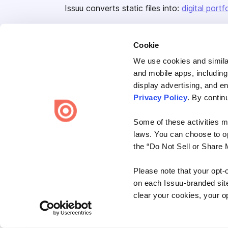
Issuu converts static files into:
digital portf
Cookie
We use cookies and similar
and mobile apps, including
display advertising, and e
Bending Spoons US Inc.
Privacy Policy
. By contin
Create once,
share everywhere.
Some of these activities ma
Issuu turns PDFs and other files into interactive flipbooks and
laws. You can choose to opt
engaging content for every channel.
the “Do Not Sell or Share 
Please note that your opt-
on each Issuu-branded site 
clear your cookies, your op
Terms
Privacy
Law Enforcement
Report Content
DMCA