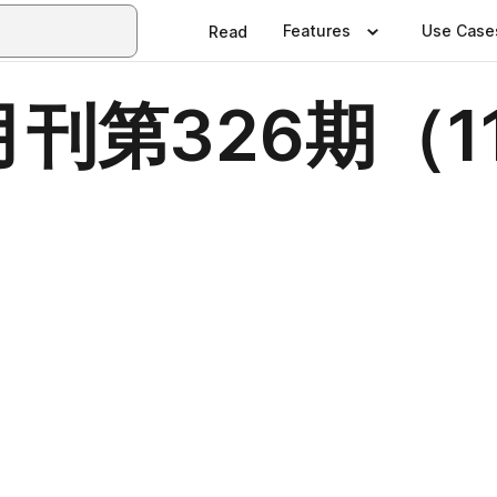
Features
Use Case
Read
刊第326期（1