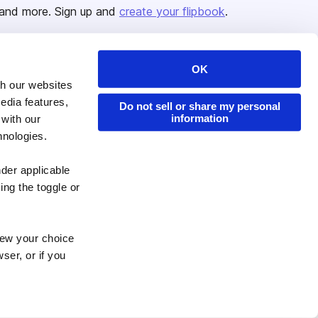
and more. Sign up and
create your flipbook
.
OK
Issuu Platform
Resources
th our websites
edia features,
Content Types
Developers
Do not sell or share my personal
information
 with our
Features
Publisher Directory
hnologies.
Flipbook
Redeem Code
nder applicable
Industries
ing the toggle or
enew your choice
ser, or if you