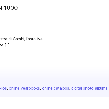
 N 1000
tre di Cambi, l'asta live
dedicata ad Opere e ad Arredi provenienti da un'importante [..]
olios
online yearbooks
online catalogs
digital photo albums