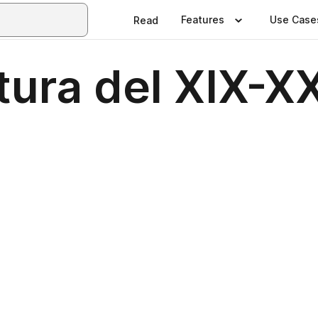
Features
Use Case
Read
ltura del XIX-X