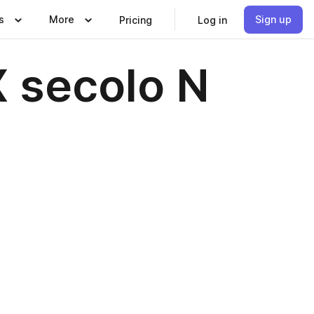
s
More
Sign up
Pricing
Log in
X secolo N