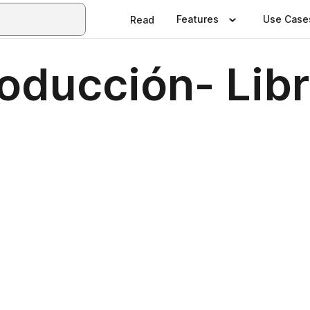
Features
Use Case
Read
oducción- Lib