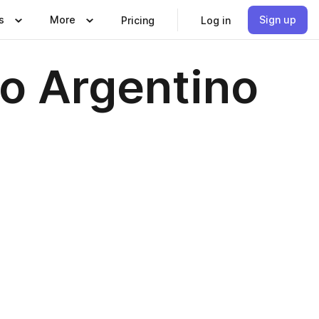
s
More
Sign up
Pricing
Log in
ro Argentino