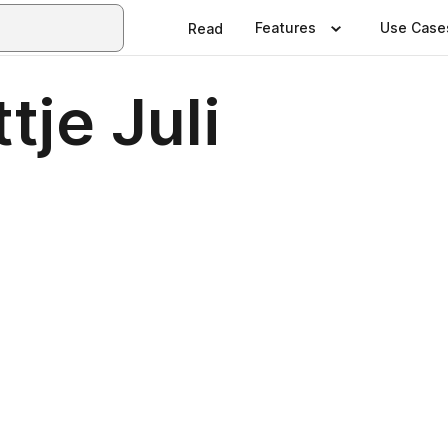
Features
Use Case
Read
tje Juli