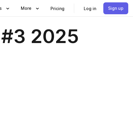
s
More
Sign up
Pricing
Log in
 #3 2025