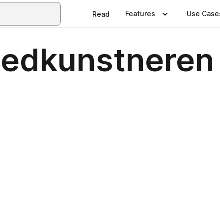
Features
Use Case
Read
lledkunstneren