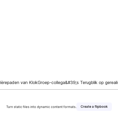
rièrepaden van KlokGroep-collega&#39;s Terugblik op gerea
Create a flipbook
Turn static files into dynamic content formats.