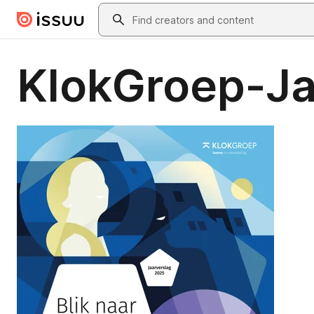
Skip to main content
Search
KlokGroep-Ja