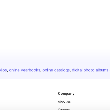
olios
online yearbooks
online catalogs
digital photo albums
Company
About us
Careers