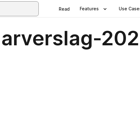
Features
Use Case
Read
arverslag-20