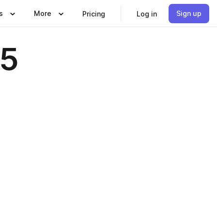
s
More
Sign up
Pricing
Log in
25