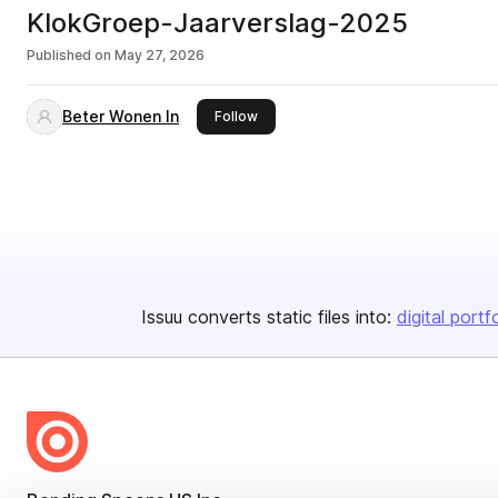
KlokGroep-Jaarverslag-2025
Published on
May 27, 2026
Beter Wonen In
this publisher
Follow
Issuu converts static files into:
digital portf