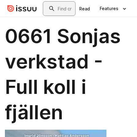
Skip to main content
Search
Features
Read
0661 Sonjas
verkstad -
Full koll i
fjällen