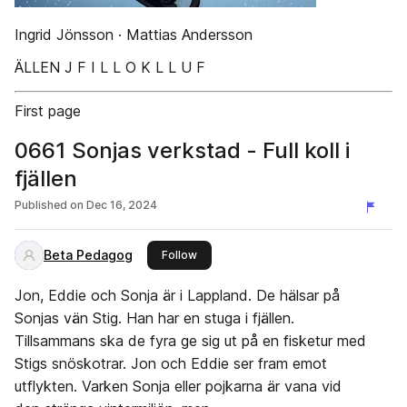
Ingrid Jönsson · Mattias Andersson
ÄLLEN J F I L L O K L L U F
First page
0661 Sonjas verkstad - Full koll i
fjällen
Published on
Dec 16, 2024
Beta Pedagog
this publisher
Follow
Jon, Eddie och Sonja är i Lappland. De hälsar på
Sonjas vän Stig. Han har en stuga i fjällen.
Tillsammans ska de fyra ge sig ut på en fisketur med
Stigs snöskotrar. Jon och Eddie ser fram emot
utflykten. Varken Sonja eller pojkarna är vana vid