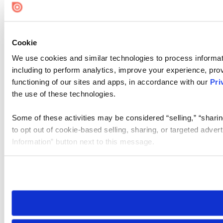
Cookie
We use cookies and similar technologies to process informat
including to perform analytics, improve your experience, prov
functioning of our sites and apps, in accordance with our
Pri
the use of these technologies.
Some of these activities may be considered “selling,” “sharin
to opt out of cookie-based selling, sharing, or targeted adver
Information” button next to this message.
Please note that your opt-out preference is stored at the br
site you visit. If you access our sites from a different device
need to be set again.