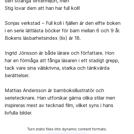
den stränga vintermiljön, men
Stig lovar dem att han har full koll!
Sonjas verkstad – Full koll i fjällen är den elfte boken
i en serie lättlästa böcker för barn mellan 6 och 9 år.
Bokens läsbarhetsindex (lix) är 18.
Ingrid Jönsson är både lärare och författare. Hon
har en förmåga att fånga läsaren i ett stadigt grepp,
tack vare sina välskrivna, starka och tänkvärda
berättelser.
Mattias Andersson är barnboksillustratör och
serietecknare. Han utforskar gärna olika stilar men
inspireras mest av tecknad film, vilket syns i hans
livfulla bilder.
Turn static files into dynamic content formats.