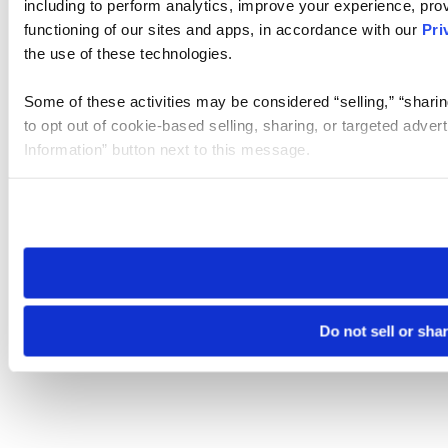
including to perform analytics, improve your experience, prov
functioning of our sites and apps, in accordance with our
Pri
the use of these technologies.
Some of these activities may be considered “selling,” “sharin
to opt out of cookie-based selling, sharing, or targeted adver
Information” button next to this message.
Please note that your opt-out preference is stored at the br
site you visit. If you access our sites from a different device
need to be set again.
Do not sell or sha