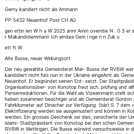
Gerny kandiert nicht als Ammann
PP 5432 Neuenhof Post CH AG
gen ettin len W h a W 2025 annr Amm ovembe N . 0 3 er as
r Makandidiemmann Ich eindea Gem i nge n n Zuk u
ett ft W
Alte Busse, neuer Wirkungsort
Der neu gewählte Gemeinderat Mar- Busse der RVBW wer
kandidiert nicht fürs nun in der Ukraine eingeAmt als Ge
Neuenhof. Er begründet seinen Ent- setzt. Der Stadtpräsid
Organisationsüber- von Konotop freut sich. prüfung und allf
Pensenreduktionen. Für die Wahl als Vizeammann stellt sic
haben zusammen beachtger und als Gemeinderat Gordon l
Fahrkilometer auf Dinacher zur Verfügung. (bär) S. 7 dem 
Elektrifizierung werden sie ausgemustert und können in Ko
werden. Ein grosses Geschenk sei dies, versicherte der Um
islami- Stadtpräsident von Konotop bei den schen Gemeins
RVBW in Wettingen. Die Busse würwird versuchsweise in de