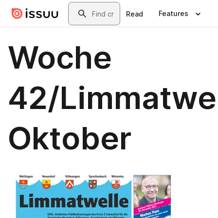
Skip to main content
Search
Features
Read
Woche
42/Limmatwel
Oktober