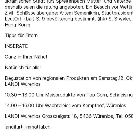
ukrainischen Stadt fürs Spreitenbach Mütter- und Väterbe- 
deshalb seien die ratung angeboten. Ein Besuch vor Wettin
Zivil- Schlüsselübergabe: Artem Semenikhin, Stadtpräsiden
LeutOrt. (bär) S. 9 bevölkerung bestimmt. (ihk) S. 3 wyler
Hung-König
Tipps für Eltern
INSERATE
Ganz in Ihrer Nähe!
Natürlich für alle!
Degustation von regionalen Produkten am Samstag,18. Okt
LANDI Würenlos
10.30 – 13.00 Uhr Maisprodukte von Top Corn, Schneisin
14.00 – 16.00 Uhr Wachteleier vom Kempfhof, Würenlos
LANDI Würenlos Grosszelgstr. 18, 5436 Würenlos, Tel. 0
landifurt-limmattal.ch