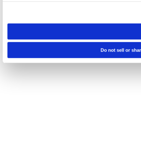
Please note that your opt-out preference is stored at the br
site you visit. If you access our sites from a different device
need to be set again.
Do not sell or sha