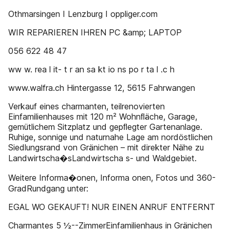
Othmarsingen I Lenzburg I oppliger.com
WIR REPARIEREN IHREN PC &amp; LAPTOP
056 622 48 47
ww w. rea l it- t r an sa kt io ns po r ta l .c h
www.walfra.ch Hintergasse 12, 5615 Fahrwangen
Verkauf eines charmanten, teilrenovierten
Einfamilienhauses mit 120 m² Wohnﬂäche, Garage,
gemütlichem Sitzplatz und gepﬂegter Gartenanlage.
Ruhige, sonnige und naturnahe Lage am nordöstlichen
Siedlungsrand von Gränichen – mit direkter Nähe zu
Landwirtscha�sLandwirtscha s- und Waldgebiet.
Weitere Informa�onen, Informa onen, Fotos und 360-
GradRundgang unter:
EGAL WO GEKAUFT! NUR EINEN ANRUF ENTFERNT
Charmantes 5 ½--ZimmerEinfamilienhaus in Gränichen