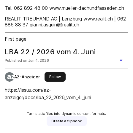
Tel. 062 892 48 00 www.mueller-dachundfassaden.ch
REALIT TREUHAND AG | Lenzburg www.realit.ch | 062
885 88 37 gianni.asquini@realit.ch
First page
LBA 22 / 2026 vom 4. Juni
Published on
Jun 4, 2026
AZ-Anzeiger
this publisher
Follow
https://issuu.com/az-
anzeiger/docs/lba_22_2026_vom_4._juni
Turn static files into dynamic content formats.
Create a flipbook