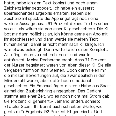
hatte, habe ich den Text kopiert und nach einem
Zeichenzähler gegoogelt. Ich habe ein äusserst
überraschendes Ergebnis erhalten. Neben der
Zeichenzahl spuckte die App ungefragt noch eine
weitere Aussage aus: «61 Prozent deines Textes sehen
so aus, als wären sie von einer KI geschrieben.» Die KI
bot mir dann höflichst an, ich könne gerne ein Abo mit
ihr abschliessen und dann werde sie meinen Text
humanisieren, damit er nicht mehr nach KI klinge. Ich
war etwas beleidigt. Dann witterte ich einen Komplott.
Also fing ich an zu recherchieren – und wurde
enttäuscht. Meine Recherche ergab, dass 71 Prozent
der Nutzer begeistert waren von eben dieser KI. Sie alle
vergaben fünf von fünf Sternen. Doch dann fielen mir
die miesen Bewertungen auf, die zwar deutlich in der
Minderzahl waren, aber dafür hoch emotional
geschrieben. Ein Emanuel ärgerte sich: «Habe aus Spass
einmal den Zauberlehrling eingegeben. Das Gedicht
stammt aus einer Zeit, wo es noch nicht mal Strom gab.
84 Prozent KI generiert.» Jemand anders schrieb:
«Totaler Scam. Ihr könnt auch schreiben ‹Hallo, wie
gehts dir?› Ergebnis: 92 Prozent KI generiert.» Und