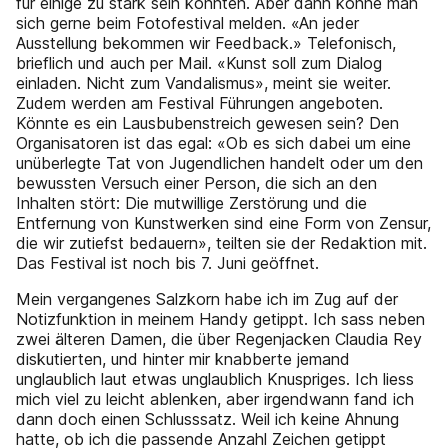
für einige zu stark sein könnten. Aber dann könne man
sich gerne beim Fotofestival melden. «An jeder
Ausstellung bekommen wir Feedback.» Telefonisch,
brieflich und auch per Mail. «Kunst soll zum Dialog
einladen. Nicht zum Vandalismus», meint sie weiter.
Zudem werden am Festival Führungen angeboten.
Könnte es ein Lausbubenstreich gewesen sein? Den
Organisatoren ist das egal: «Ob es sich dabei um eine
unüberlegte Tat von Jugendlichen handelt oder um den
bewussten Versuch einer Person, die sich an den
Inhalten stört: Die mutwillige Zerstörung und die
Entfernung von Kunstwerken sind eine Form von Zensur,
die wir zutiefst bedauern», teilten sie der Redaktion mit.
Das Festival ist noch bis 7. Juni geöffnet.
Mein vergangenes Salzkorn habe ich im Zug auf der
Notizfunktion in meinem Handy getippt. Ich sass neben
zwei älteren Damen, die über Regenjacken Claudia Rey
diskutierten, und hinter mir knabberte jemand
unglaublich laut etwas unglaublich Knuspriges. Ich liess
mich viel zu leicht ablenken, aber irgendwann fand ich
dann doch einen Schlusssatz. Weil ich keine Ahnung
hatte, ob ich die passende Anzahl Zeichen getippt