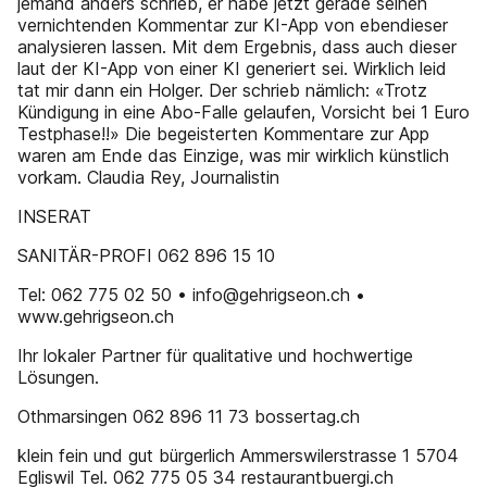
jemand anders schrieb, er habe jetzt gerade seinen
vernichtenden Kommentar zur KI-App von ebendieser
analysieren lassen. Mit dem Ergebnis, dass auch dieser
laut der KI-App von einer KI generiert sei. Wirklich leid
tat mir dann ein Holger. Der schrieb nämlich: «Trotz
Kündigung in eine Abo-Falle gelaufen, Vorsicht bei 1 Euro
Testphase!!» Die begeisterten Kommentare zur App
waren am Ende das Einzige, was mir wirklich künstlich
vorkam. Claudia Rey, Journalistin
INSERAT
SANITÄR-PROFI 062 896 15 10
Tel: 062 775 02 50 • info@gehrigseon.ch •
www.gehrigseon.ch
Ihr lokaler Partner für qualitative und hochwertige
Lösungen.
Othmarsingen 062 896 11 73 bossertag.ch
klein fein und gut bürgerlich Ammerswilerstrasse 1 5704
Egliswil Tel. 062 775 05 34 restaurantbuergi.ch