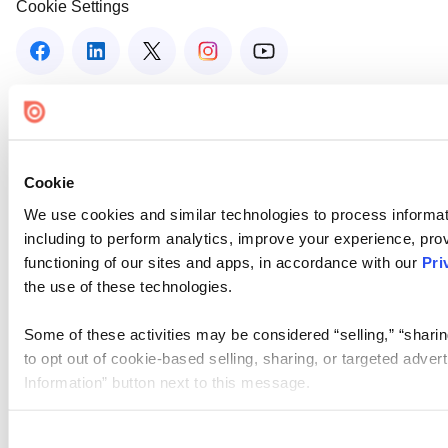
Cookie Settings
Cookie
We use cookies and similar technologies to process informat
including to perform analytics, improve your experience, prov
functioning of our sites and apps, in accordance with our
Pri
the use of these technologies.
Some of these activities may be considered “selling,” “sharin
to opt out of cookie-based selling, sharing, or targeted adver
Information” button next to this message.
Please note that your opt-out preference is stored at the br