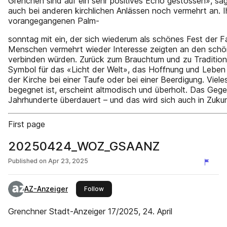
Grenchen sind auf ein sehr positives Echo gestossen», sag
auch bei anderen kirchlichen Anlässen noch vermehrt an. I
vorangegangenen Palm-
sonntag mit ein, der sich wiederum als schönes Fest der Fam
Menschen vermehrt wieder Interesse zeigten an den schön
verbinden würden. Zurück zum Brauchtum und zu Traditione
Symbol für das «Licht der Welt», das Hoffnung und Leben b
der Kirche bei einer Taufe oder bei einer Beerdigung. Vie
begegnet ist, erscheint altmodisch und überholt. Das Gegen
Jahrhunderte überdauert – und das wird sich auch in Zukun
First page
20250424_WOZ_GSAANZ
Published on
Apr 23, 2025
AZ-Anzeiger
this publisher
Follow
Grenchner Stadt-Anzeiger 17/2025, 24. April