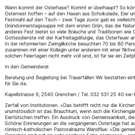
Wann kommt der Osterhase? Kommt er überhaupt? So könnte
Osternest hoffen – auf den Hasen aus Schokolade, Eier u
Festmahl auf den Tisch – zwei Tage zuvor gab es vielleic
Gründonnerstagssuppe mit dem ersten Grün, das die Natur 
anderes Fest bietet so viele Bräuche und Traditionen wie
Gottesdienste mit der Karfreitagsliturgie, das Osterfeue
In der reformierten Zwinglikirche besuchten 70 bis 80 Per
zusammen mit einer Kollegin unter anderem mit einer fikti
solchen Feiertagen nicht mehr voll sind, ist für sie ein Z
In den Gemeinderat
Beratung und Begleitung bei Trauerfällen Wir bestatten ei
für Sie da.
Kapellstrasse 9, 2540 Grenchen / Tel. 032 531 25 40 sw-
Zerfall von Institutionen. «Das betrifft nicht nur die Kirche
unumstösslich ist das Brauchtum, wenn sich die Kirchen
Eiertütschen treffen. Ein Ausdruck von Gemeinsamkeit, di
Schöne Erinnerungen an die vergangenen Ostertage hat auc
römisch-katholischen Pastoralraums Wandflue: «Die gemei