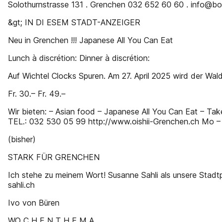
Solothurnstrasse 131 . Grenchen 032 652 60 60 . info@bo
&gt; IN DI ESEM STADT-ANZEIGER
Neu in Grenchen !!! Japanese All You Can Eat
Lunch à discrétion: Dinner à discrétion:
Auf Wichtel Clocks Spuren. Am 27. April 2025 wird der Waldsp
Fr. 30.– Fr. 49.–
Wir bieten: – Asian food – Japanese All You Can Eat – Ta
TEL.: 032 530 05 99 http://www.oishii-Grenchen.ch Mo – S
(bisher)
STARK FÜR GRENCHEN
Ich stehe zu meinem Wort! Susanne Sahli als unsere Stadt
sahli.ch
Ivo von Büren
WO C H E N T H E M A