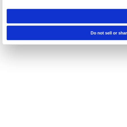
site you visit. If you access our sites from a different device
need to be set again.
Do not sell or sha