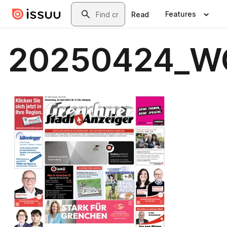
Skip to main content
Search
Features
Read
20250424_W