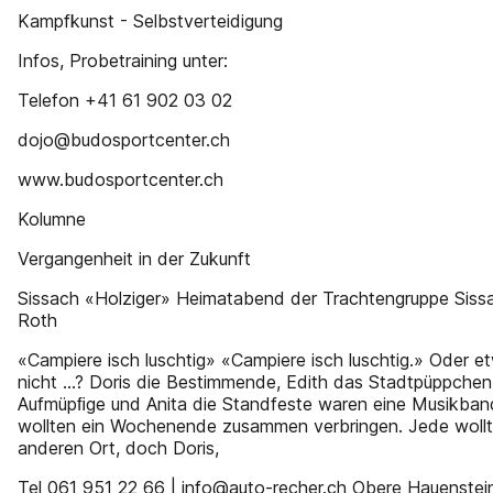
Kampfkunst - Selbstverteidigung
Infos, Probetraining unter:
Telefon +41 61 902 03 02
dojo@budosportcenter.ch
www.budosportcenter.ch
Kolumne
Vergangenheit in der Zukunft
Sissach «Holziger» Heimatabend der Trachtengruppe Siss
Roth
«Campiere isch luschtig» «Campiere isch luschtig.» Oder 
nicht …? Doris die Bestimmende, Edith das Stadtpüppchen, 
Aufmüpﬁge und Anita die Standfeste waren eine Musikban
wollten ein Wochenende zusammen verbringen. Jede wollt
anderen Ort, doch Doris,
Tel 061 951 22 66 | info@auto-recher.ch Obere Hauenstei