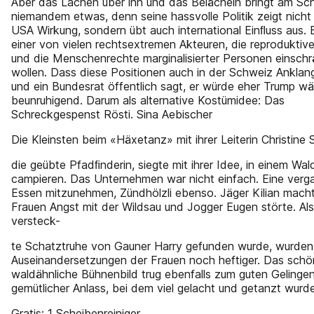
Aber das Lachen über ihn und das Belächeln bringt am Sch
niemandem etwas, denn seine hassvolle Politik zeigt nicht 
USA Wirkung, sondern übt auch international Einﬂuss aus. Er
einer von vielen rechtsextremen Akteuren, die reproduktiv
und die Menschenrechte marginalisierter Personen einsch
wollen. Dass diese Positionen auch in der Schweiz Anklan
und ein Bundesrat öffentlich sagt, er würde eher Trump wäh
beunruhigend. Darum als alternative Kostümidee: Das
Schreckgespenst Rösti. Sina Aebischer
Die Kleinsten beim «Häxetanz» mit ihrer Leiterin Christine S
die geübte Pfadﬁnderin, siegte mit ihrer Idee, in einem Wal
campieren. Das Unternehmen war nicht einfach. Eine verg
Essen mitzunehmen, Zündhölzli ebenso. Jäger Kilian mach
Frauen Angst mit der Wildsau und Jogger Eugen störte. Al
versteck-
te Schatztruhe von Gauner Harry gefunden wurde, wurden
Auseinandersetzungen der Frauen noch heftiger. Das sch
waldähnliche Bühnenbild trug ebenfalls zum guten Gelingen
gemütlicher Anlass, bei dem viel gelacht und getanzt wurde
Gratis: 1 Scheibenreiniger