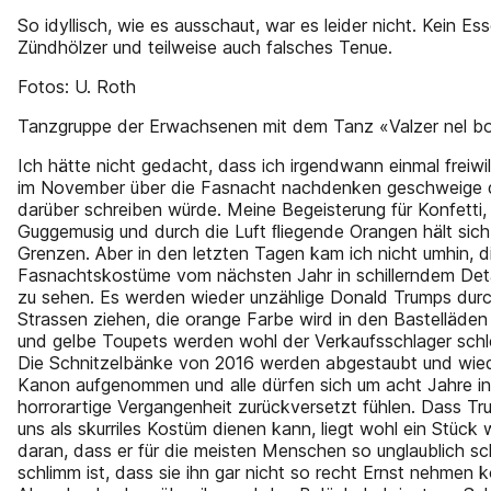
So idyllisch, wie es ausschaut, war es leider nicht. Kein Es
Zündhölzer und teilweise auch falsches Tenue.
Fotos: U. Roth
Tanzgruppe der Erwachsenen mit dem Tanz «Valzer nel b
Ich hätte nicht gedacht, dass ich irgendwann einmal freiwil
im November über die Fasnacht nachdenken geschweige
darüber schreiben würde. Meine Begeisterung für Konfetti,
Guggemusig und durch die Luft ﬂiegende Orangen hält sich
Grenzen. Aber in den letzten Tagen kam ich nicht umhin, d
Fasnachtskostüme vom nächsten Jahr in schillerndem Detai
zu sehen. Es werden wieder unzählige Donald Trumps durc
Strassen ziehen, die orange Farbe wird in den Bastelläde
und gelbe Toupets werden wohl der Verkaufsschlager schl
Die Schnitzelbänke von 2016 werden abgestaubt und wied
Kanon aufgenommen und alle dürfen sich um acht Jahre in
horrorartige Vergangenheit zurückversetzt fühlen. Dass Tr
uns als skurriles Kostüm dienen kann, liegt wohl ein Stück 
daran, dass er für die meisten Menschen so unglaublich s
schlimm ist, dass sie ihn gar nicht so recht Ernst nehmen 