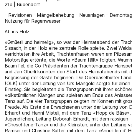
21b | Bubendorf
- Revisionen - Mängelbehebung - Neuanlagen - Demontag
Nutzung für Regenwasser
Ab ins Holz
«Gmüetli und heimelig», so war der Heimatabend der Trac
Sissach, in der Holz eine zentrale Rolle spielte. Zwei Walda
verrichteten ihre Arbeit, Trachtenfrauen waren am Pilzesa
Motorsäge ertönte, die Worte «Baum fällt» folgten. Wrumm
Baum ﬁel, die Co-Präsidenten der Trachtengruppe Hanspete
und Jan Oberli konnten den Start des Heimatabends mit d
Begrüssung der Gäste beginnen. Die Oberbaselbieter Ländl
(OLK) unter der Leitung von Urs Mangold sorgte für einen
Einstieg. Sie begleiteten die Tanzgruppen mit ihren schöne
volkstümlichen Klängen und spielten am Ende des Anlasse
Tanz auf. Die vier Tanzgruppen zeigten ihr Können mit gro
Freude. Als Erste die Erwachsenen unter der Leitung von 
Erhardt und Hanni Misteli, mit dem Tanz «Hopp de Bäse».
Jugendlichen, Leitung Deborah Erhardt, mit dem rassigen
«Cheschtene-Tanz» und die Kleinsten, unter der Leitung 
Ramser und Christine Sutter, mit dem Tanz «Anneli leg d’ 