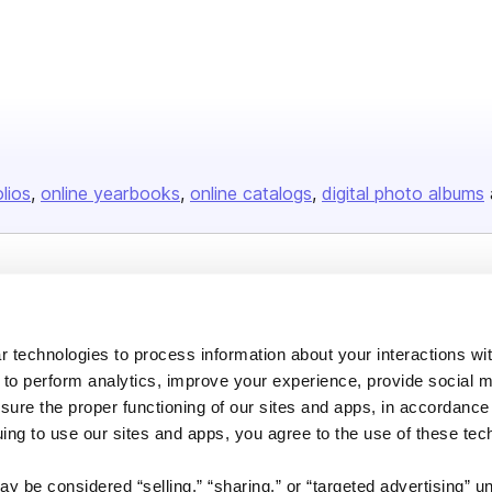
olios
online yearbooks
online catalogs
digital photo albums
Company
About us
 technologies to process information about your interactions wi
Careers
 to perform analytics, improve your experience, provide social m
nsure the proper functioning of our sites and apps, in accordance
Plans & Pricing
uing to use our sites and apps, you agree to the use of these tec
Press
Contact
y be considered “selling,” “sharing,” or “targeted advertising” u