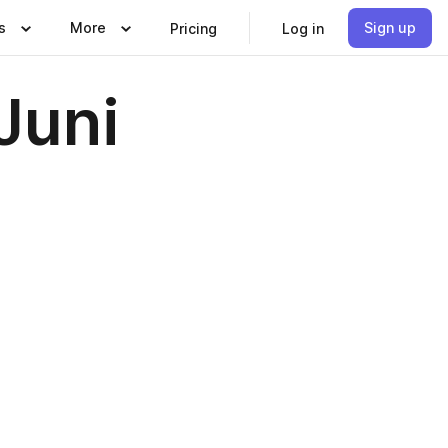
s
More
Sign up
Pricing
Log in
Juni