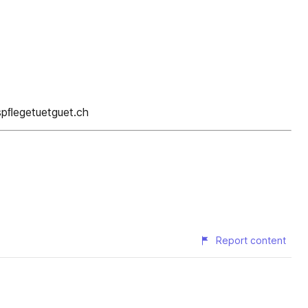
spﬂegetuetguet.ch
Report content