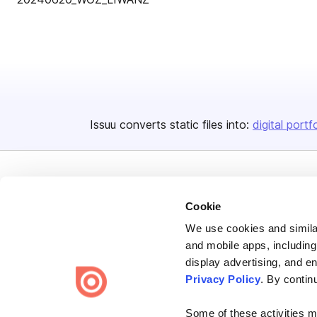
Issuu converts static files into:
digital portf
Cookie
We use cookies and similar
Bending Spoons US Inc.
and mobile apps, including
Create once,
share everywhere.
display advertising, and e
Privacy Policy
. By contin
Issuu turns PDFs and other files into interactive flipbooks and
engaging content for every channel.
Some of these activities ma