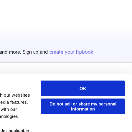
and more. Sign up and
create your flipbook
.
Issuu Platform
Resources
OK
Content Types
Developers
th our websites
Features
Publisher Directory
edia features,
Do not sell or share my personal
information
 with our
Flipbook
Redeem Code
hnologies.
Industries
nder applicable