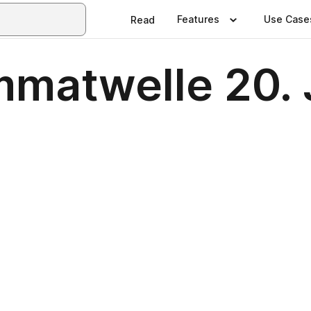
Features
Use Case
Read
matwelle 20. 