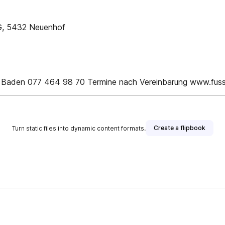
AG, 5432 Neuenhof
400 Baden 077 464 98 70 Termine nach Vereinbarung www.fus
Create a flipbook
Turn static files into dynamic content formats.