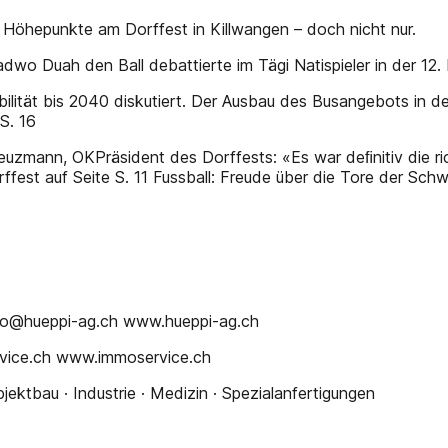
Höhepunkte am Dorffest in Killwangen – doch nicht nur.
adwo Duah den Ball debattierte im Tägi Natispieler in der 1
ilität bis 2040 diskutiert. Der Ausbau des Busangebots in d
S. 16
euzmann, OKPräsident des Dorffests: «Es war deﬁnitiv die ri
est auf Seite S. 11 Fussball: Freude über die Tore der Schw
nfo@hueppi-ag.ch www.hueppi-ag.ch
vice.ch www.immoservice.ch
ektbau · Industrie · Medizin · Spezialanfertigungen