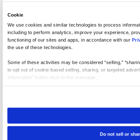
Cookie
We use cookies and similar technologies to process informat
including to perform analytics, improve your experience, prov
functioning of our sites and apps, in accordance with our
Pri
the use of these technologies.
Some of these activities may be considered “selling,” “sharin
to opt out of cookie-based selling, sharing, or targeted adver
Information” button next to this message.
Please note that your opt-out preference is stored at the br
site you visit. If you access our sites from a different device
need to be set again.
Do not sell or sha