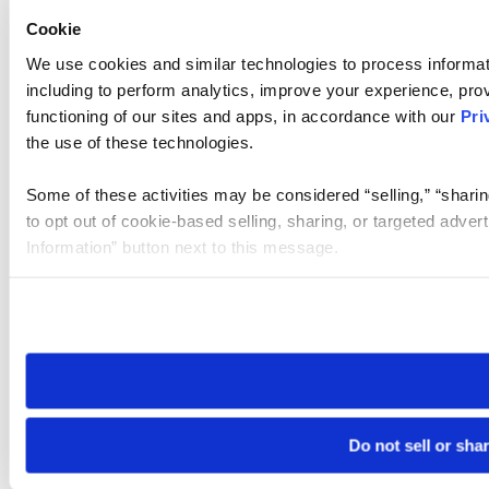
Cookie
We use cookies and similar technologies to process informat
including to perform analytics, improve your experience, prov
functioning of our sites and apps, in accordance with our
Pri
the use of these technologies.
Some of these activities may be considered “selling,” “sharin
to opt out of cookie-based selling, sharing, or targeted adver
Information” button next to this message.
Please note that your opt-out preference is stored at the br
site you visit. If you access our sites from a different device
need to be set again.
Do not sell or sha