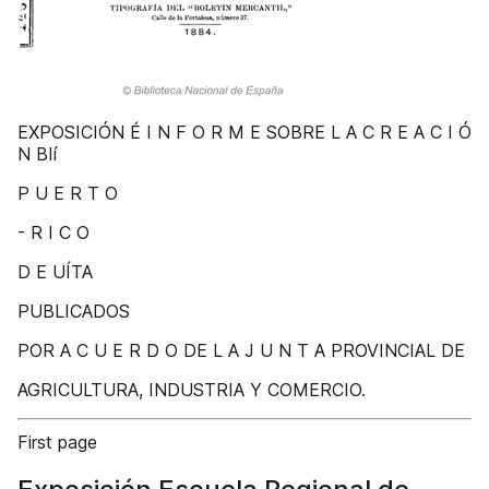
EXPOSICIÓN É I N F O R M E SOBRE L A C R E A C I Ó
N BIí
P U E R T O
- R I C O
D E UÍTA
PUBLICADOS
POR A C U E R D O DE L A J U N T A PROVINCIAL DE
AGRICULTURA, INDUSTRIA Y COMERCIO.
First page